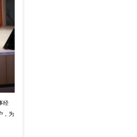
事经
户，为