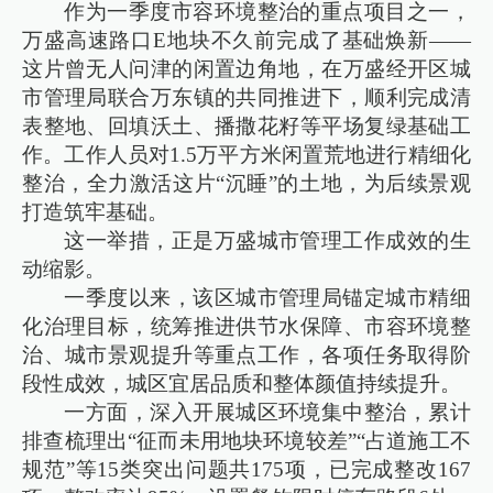
作为一季度市容环境整治的重点项目之一，
万盛高速路口E地块不久前完成了基础焕新——
这片曾无人问津的闲置边角地，在万盛经开区城
市管理局联合万东镇的共同推进下，顺利完成清
表整地、回填沃土、播撒花籽等平场复绿基础工
作。工作人员对1.5万平方米闲置荒地进行精细化
整治，全力激活这片“沉睡”的土地，为后续景观
打造筑牢基础。
这一举措，正是万盛城市管理工作成效的生
动缩影。
一季度以来，该区城市管理局锚定城市精细
化治理目标，统筹推进供节水保障、市容环境整
治、城市景观提升等重点工作，各项任务取得阶
段性成效，城区宜居品质和整体颜值持续提升。
一方面，深入开展城区环境集中整治，累计
排查梳理出“征而未用地块环境较差”“占道施工不
规范”等15类突出问题共175项，已完成整改167