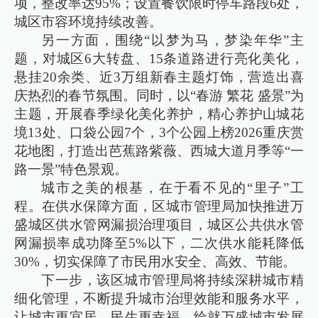
项，整改率达95%；设置餐饮限时停车路段6处，
城区市容环境持续改善。
另一方面，围绕“以梦为马，梦染年华”主
题，对城区6大转盘、15条道路进行亮化美化，
悬挂20余类、近3万组新春主题灯饰，营造出喜
庆热烈的春节氛围。同时，以“春游 繁花 盛景”为
主题，开展春季绿化美化养护，精心养护山城花
境13处、口袋公园7个，3个公园上榜2026重庆赏
花地图，打造出芭蕉路紫薇、西城大道月季等“一
路一景”特色景观。
城市之美的根基，在于看不见的“里子”工
程。在供水保障方面，区城市管理局加快推进万
盛城区供水管网漏损治理项目，城区公共供水管
网漏损率成功降至5%以下，二次供水能耗降低
30%，切实保障了市民用水安全、高效、节能。
下一步，该区城市管理局将持续深耕城市精
细化管理，不断提升城市治理效能和服务水平，
让城市更宜居、民生更幸福，绘就万盛城市发展