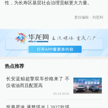
性，为长寿区基层社会治理贡献更大力量。
责任编辑：刘思利
热点推荐
长安蓝鲸超擎双车价格来了 不
仅省油而且配置高
05-24 20:01
世界星途 逐梦瑶光丨2027款瑶