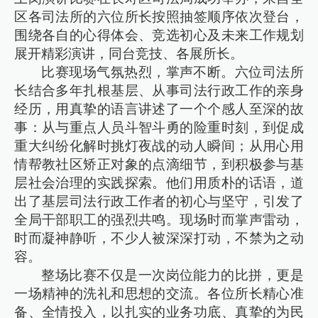
区各司法所的六位所长按照抽签顺序依次登台，
围绕各自的心得体会、竞选初心及未来工作规划
展开精彩演讲，同台竞技、各展所长。
比赛现场气氛热烈，掌声不断。六位司法所
长结合多年扎根基层、从事司法行政工作的亲身
经历，用真挚的语言讲述了一个个感人至深的故
事：从与重点人员斗智斗勇的险重时刻，到促成
重大纠纷化解时挑灯夜战的动人瞬间；从用心用
情帮教社区矫正对象的点滴细节，到积极参与基
层社会治理的实践探索。他们用质朴的话语，道
出了基层司法行政工作者的初心与坚守，引发了
全局干部职工的强烈共鸣。现场时而掌声雷动，
时而凝神静听，不少人被深深打动，不禁为之动
容。
整场比赛不仅是一次岗位能力的比拼，更是
一场精神的洗礼和思想的交流。各位所长精心准
备、全情投入，以扎实的业务功底、真挚的为民