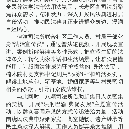
全民尊法学法守法用法氛围，长寿区各司法所聚
焦群众需求，精准发力，深入开展民法典进村居
宣传活动，推动民法典真正走进群众身边、浸润
百姓民心。
但渡司法所联合社区工作人员、村居干部化
身“法治宣传员”，通过普法短视频，开展现场宣
讲、案例拆解解读等多种形式，把晦涩生硬的法
律条文，转化为家常话和生活场景，让群众易懂
能用，让纸面法律成为守护权益的“身边法宝”。
楠木院村党支部书记则用“农家话”和鲜活案例，
解读土地承包、宅基地、婚姻家庭等与村民密切
相关的条款，引导群众依法维权。
与此同时，八颗司法所借助赶集日人员密集
的契机，开展“法润巴渝 典促发展”主题宣传活
动，以群众喜闻乐见的方式传递法治力量。活动
围绕民法典中婚姻家庭、高空抛物、遗产继承等
民生条款深入解读。工作人员摒弃条文堆砌，用