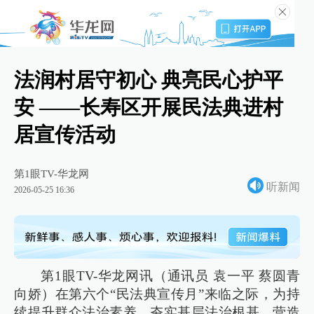
法润村居守初心 典亮民心护平
安 ——长寿区开展民法典进村
居宣传活动
第1眼TV-华龙网
听新闻
2026-05-25 16:36
第1眼TV-华龙网讯（通讯员 袁一平 蔡圆青
向娇）在第六个“民法典宣传月”来临之际，为持
续提升群众法治素养、夯实基层法治根基，营造