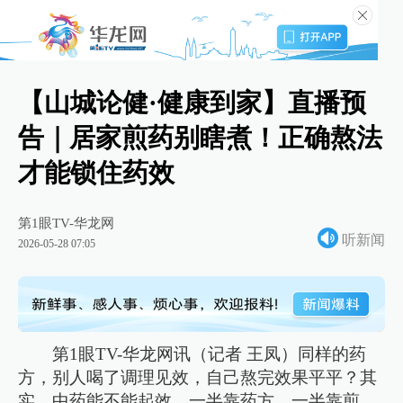
【山城论健·健康到家】直播预
告｜居家煎药别瞎煮！正确熬法
才能锁住药效
第1眼TV-华龙网
听新闻
2026-05-28 07:05
第1眼TV-华龙网讯（记者 王凤）同样的药
方，别人喝了调理见效，自己熬完效果平平？其
实，中药能不能起效，一半靠药方，一半靠煎