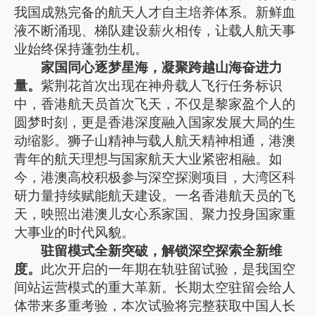
我国成熟完备的航天人才自主培养体系。新鲜血
液不断涌现、梯队建设薪火相传，让载人航天事
业始终保持蓬勃生机。
家国同心逐梦星海，凝聚跨越山海奋进力
量。
紫荆花首次出现在神舟载人飞行任务标识
中，香港航天员首次飞天，不仅是黎家盈个人的
圆梦时刻，更是香港深度融入国家发展大局的生
动缩影。狮子山精神与载人航天精神相通，港澳
青年的航天理想与国家航天大业紧密相融。如
今，港澳高校积极参与深空探测项目，大湾区科
研力量持续赋能航天建设。一名香港航天员的飞
天，映照出港澳儿女心系家国、聚力投身国家重
大事业的时代风貌。
驻留模式全新突破，解锁深空探索全新维
度。
此次开启的一年期在轨驻留试验，是我国空
间站运营模式的重大革新。长期太空驻留会给人
体带来多重考验，本次试验将完整获取中国人长