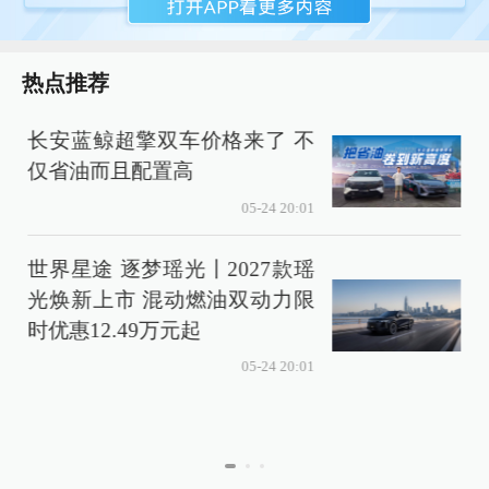
热点推荐
长安蓝鲸超擎双车价格来了 不
仅省油而且配置高
05-24 20:01
世界星途 逐梦瑶光丨2027款瑶
光焕新上市 混动燃油双动力限
时优惠12.49万元起
05-24 20:01