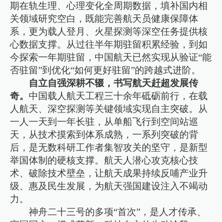
期在轨生理、心理变化全周期数据，填补国内相
关领域研究空白，既能完善航天员健康保障体
系，更为载人登月、火星探测等深空任务提供核
心数据支撑。从过往半年期驻留积累经验，到如
今探索一年期驻留，中国航天已然实现从验证“能
否驻留”到优化“如何更好驻留”的跨越式进阶。
自立自强深耕不辍，书写航天赶超发展传
奇。
中国载人航天工程三十余年砥砺前行，在载
人航天、深空探测等关键领域实现自主突破。从
一人一天到一年长驻，从单船飞行到空间站巡
天，从技术摸索到体系成熟，一系列突破的背
后，是无数科研工作者集智攻关的坚守，是新型
举国体制的硬核支撑。航天人潜心攻克核心技
术、破除技术壁垒，让航天成果持续反哺产业升
级、惠及民生发展，为航天强国建设注入不竭动
力。
神舟二十三号的多项“首次”，是人才传承、