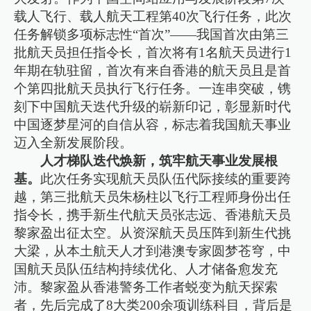
载人飞行、载人航天工程第40次飞行任务，此次
任务解锁多项标志性“首次”——我国首次由第三
批航天员担任指令长，首次将有1名航天员进行1
年期在轨驻留，首次有来自香港的航天员且是首
个第四批航天员执行飞行任务。一连串突破，镌
刻下中国航天迭代升级的崭新印记，彰显新时代
中国逐梦星河的自信从容，标志着我国航天事业
迈入全新发展阶段。
人才梯队迭代焕新，筑牢航天事业发展根
基。
此次任务实现航天员队伍代际接续的重要跨
越，第三批航天员朱杨柱以飞行工程师身份出任
指令长，携手新生代航天员张志远、香港航天员
黎家盈出征太空。从资深航天员压阵到新生代挑
大梁，从本土航天人才到港澳专家圆梦苍穹，中
国航天员队伍结构持续优化、人才储备愈发充
沛。黎家盈从香港警务工作者蜕变为航天探索
者，先后完成了8大类200余项训练科目，背后是