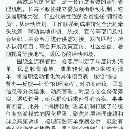
高效运转的背后，是一套行之有效的运行管
理机制。长寿区政协建立委员领衔联动机制，遴
选履职能力强、行业代表性强的委员担任“领衔委
员”，从活动策划、工作联系到成果转化全流程牵
头统筹。联动属地街镇、统战、宣传等部门及社
会组织，由会客厅进行供需对接、双向匹配，跨
界认领项目，联合开展政策宣传、社区公益、暑
期托育等接地气、暖民心的活动46场。
围绕全流程管控，会客厅制定了年度计划清
单、民意收集清单、成果转化清单3张核心清
单，将履职活动细化为具体项目表，按照“提交—
督办—反馈—评价”闭环流程，对协商建议、民意
信息等分类建账、动态管理，对应专委会督促落
实、逐项销号，确保群众诉求件件有落实、事事
有回音。此外，“揭榜领题”攻坚机制打破了传统
任务指派模式的固化局限，聚焦基层治理难题和
群众高频诉求，梳理问题清单张榜公示，鼓励有
专业优势的政协委员、界别群众或部门机构主动