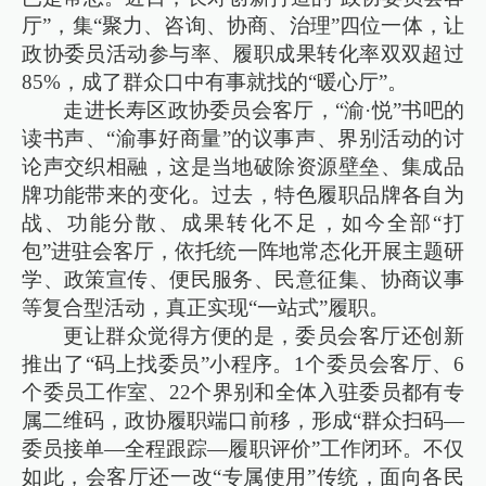
厅”，集“聚力、咨询、协商、治理”四位一体，让
政协委员活动参与率、履职成果转化率双双超过
85%，成了群众口中有事就找的“暖心厅”。
走进长寿区政协委员会客厅，“渝·悦”书吧的
读书声、“渝事好商量”的议事声、界别活动的讨
论声交织相融，这是当地破除资源壁垒、集成品
牌功能带来的变化。过去，特色履职品牌各自为
战、功能分散、成果转化不足，如今全部“打
包”进驻会客厅，依托统一阵地常态化开展主题研
学、政策宣传、便民服务、民意征集、协商议事
等复合型活动，真正实现“一站式”履职。
更让群众觉得方便的是，委员会客厅还创新
推出了“码上找委员”小程序。1个委员会客厅、6
个委员工作室、22个界别和全体入驻委员都有专
属二维码，政协履职端口前移，形成“群众扫码—
委员接单—全程跟踪—履职评价”工作闭环。不仅
如此，会客厅还一改“专属使用”传统，面向各民