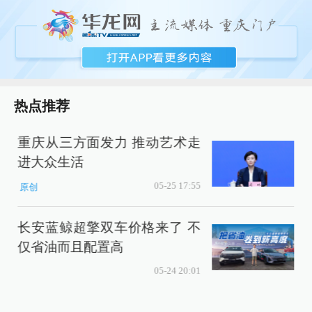
热点推荐
重庆从三方面发力 推动艺术走
进大众生活
时
05-25 17:55
原创
长安蓝鲸超擎双车价格来了 不
仅省油而且配置高
05-24 20:01