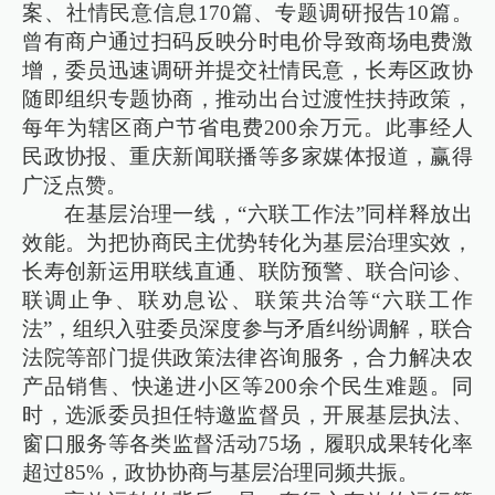
案、社情民意信息170篇、专题调研报告10篇。
曾有商户通过扫码反映分时电价导致商场电费激
增，委员迅速调研并提交社情民意，长寿区政协
随即组织专题协商，推动出台过渡性扶持政策，
每年为辖区商户节省电费200余万元。此事经人
民政协报、重庆新闻联播等多家媒体报道，赢得
广泛点赞。
在基层治理一线，“六联工作法”同样释放出
效能。为把协商民主优势转化为基层治理实效，
长寿创新运用联线直通、联防预警、联合问诊、
联调止争、联劝息讼、联策共治等“六联工作
法”，组织入驻委员深度参与矛盾纠纷调解，联合
法院等部门提供政策法律咨询服务，合力解决农
产品销售、快递进小区等200余个民生难题。同
时，选派委员担任特邀监督员，开展基层执法、
窗口服务等各类监督活动75场，履职成果转化率
超过85%，政协协商与基层治理同频共振。