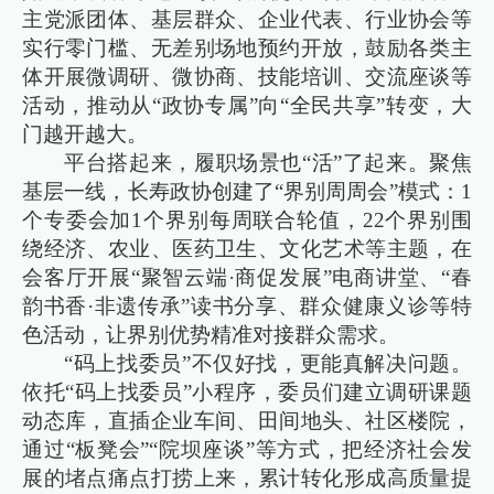
主党派团体、基层群众、企业代表、行业协会等
实行零门槛、无差别场地预约开放，鼓励各类主
体开展微调研、微协商、技能培训、交流座谈等
活动，推动从“政协专属”向“全民共享”转变，大
门越开越大。
平台搭起来，履职场景也“活”了起来。聚焦
基层一线，长寿政协创建了“界别周周会”模式：1
个专委会加1个界别每周联合轮值，22个界别围
绕经济、农业、医药卫生、文化艺术等主题，在
会客厅开展“聚智云端·商促发展”电商讲堂、“春
韵书香·非遗传承”读书分享、群众健康义诊等特
色活动，让界别优势精准对接群众需求。
“码上找委员”不仅好找，更能真解决问题。
依托“码上找委员”小程序，委员们建立调研课题
动态库，直插企业车间、田间地头、社区楼院，
通过“板凳会”“院坝座谈”等方式，把经济社会发
展的堵点痛点打捞上来，累计转化形成高质量提