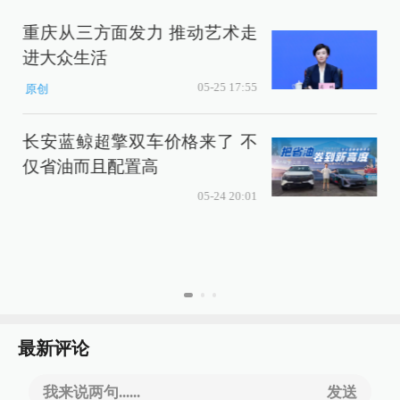
重庆从三方面发力 推动艺术走
进大众生活
时
05-25 17:55
原创
长安蓝鲸超擎双车价格来了 不
仅省油而且配置高
05-24 20:01
最新评论
我来说两句......
发送