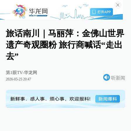
旅话南川｜马丽萍：金佛山世界
遗产奇观圈粉 旅行商喊话“走出
去”
第1眼TV-华龙网
听新闻
2026-05-25 20:47