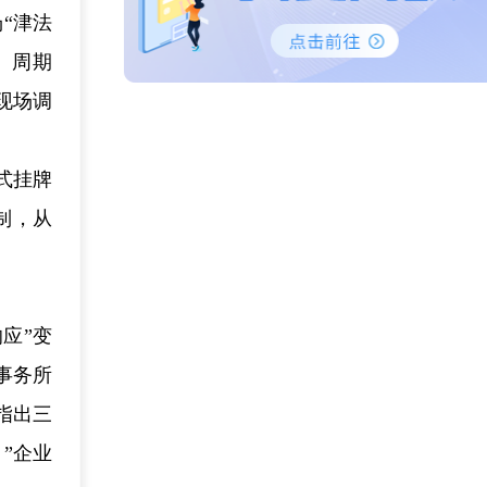
“津法
、周期
现场调
式挂牌
制，从
应”变
事务所
指出三
”企业