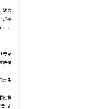
，还要
业点单
子、开
驻专家
技股份
。
间发生
。
柔性执
盖”走