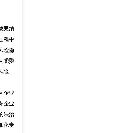
成果纳
过程中
风险隐
为党委
风险、
区企业
务企业
的法治
细化专