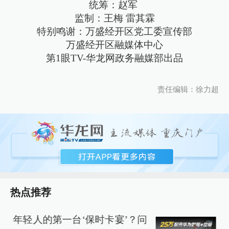
统筹：赵军
监制：王梅 雷其霖
特别鸣谢：万盛经开区党工委宣传部
万盛经开区融媒体中心
第1眼TV-华龙网政务融媒部出品
责任编辑：徐力超
热点推荐
年轻人的第一台‘保时卡宴’？问
e