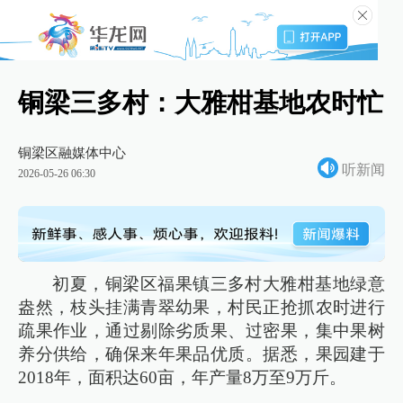
铜梁三多村：大雅柑基地农时忙
铜梁区融媒体中心
听新闻
2026-05-26 06:30
初夏，铜梁区福果镇三多村大雅柑基地绿意
盎然，枝头挂满青翠幼果，村民正抢抓农时进行
疏果作业，通过剔除劣质果、过密果，集中果树
养分供给，确保来年果品优质。据悉，果园建于
2018年，面积达60亩，年产量8万至9万斤。