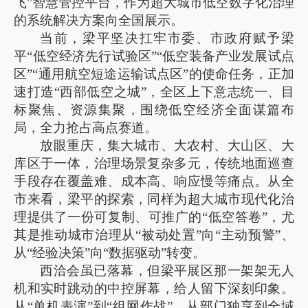
飞”智慧管控平台，作为超大城市低空数字化治理
的系统解决方案向全国展示。
当前，梁平坚决扛牢市委、市政府赋予梁
平“低空经济先行试验区”“低空装备产业发展试点
区”“通用航空短途运输试点区”的使命任务，正加
速打造“西部低空之城”，全区上下意志统一、目
标聚焦、资源集聚，围绕低空经济全面谋篇布
局，全力抢占高点赛道。
放眼重庆，集大城市、大农村、大山区、大
库区于一体，治理场景复杂多元，传统地面巡查
手段存在覆盖难、成本高、响应慢等痛点。从全
市来看，梁平的探索，同样为超大城市现代化治
理提供了一份可复制、可推广的“低空答卷”，尤
其是推动城市治理从“被动处置”向“主动预警”、
从“经验决策”向“数据驱动”转变。
西洽会虽已落幕，但梁平展区那一架架无人
机和实时跳动的中控屏幕，给人留下深刻印象。
从“单机表演”到“组网作战”，从部门独享到全域