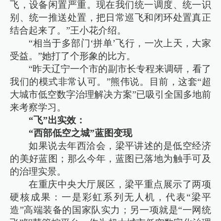
飞，设备闲置严重。现在我们统一调度、统一识
别、统一推送处置，把日常巡飞和闭环处置真正
结合起来了。”王小花介绍。
“相当于多部门‘拼单’飞行，一次上天，大家
受益。”她打了个形象的比方。
“昨天辽宁一个市的副市长专程来调研，看了
我们的模式非常认可。”熊伟说。目前，这套“超
大城市低空数字治理解决方案”已吸引全国多地前
来考察学习。
“飞”出实效：
“西部低空之城”蓝图变现
如果说去年西洽会，梁平讲述的是低空经济
的美好蓝图；那么今年，蓝图已落地为触手可及
的治理实景。
在重庆中央大厅展区，梁平重点展示了两项
硬核成果：一是彩虹系列无人机，代表“梁平
造”高端装备的国家队实力；另一项就是“一网统