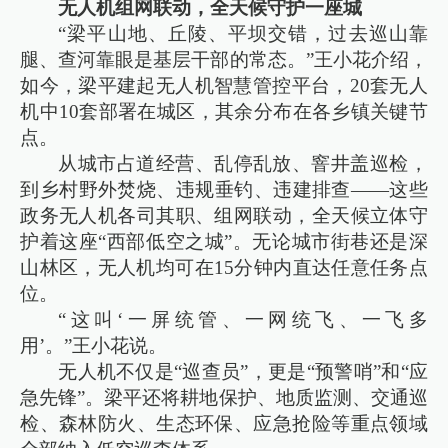
无人机组网联动，全天候守护一座城
“梁平山地、丘陵、平坝交错，过去巡山靠
腿、查河靠眼是基层干部的常态。”王小花介绍，
如今，梁平建起无人机智慧管控平台，20套无人
机中10套部署在城区，其余分布在各乡镇关键节
点。
从城市占道经营、乱停乱放、窨井盖巡检，
到乡村野外焚烧、违规垂钓、违建排查——这些
政务无人机各司其职、组网联动，全天候立体守
护着这座“西部低空之城”。无论城市街巷还是深
山林区，无人机均可在15分钟内直达任意任务点
位。
“这叫‘一屏统管、一网统飞、一飞多
用’。”王小花说。
无人机不仅是“巡查员”，更是“预警哨”和“应
急先锋”。梁平还将耕地保护、地质监测、交通巡
检、森林防火、生态环保、应急抢险等重点领域