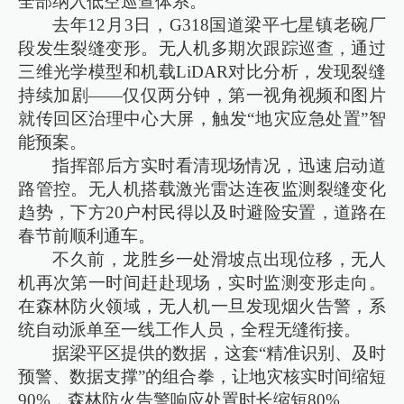
全部纳入低空巡查体系。
去年12月3日，G318国道梁平七星镇老碗厂
段发生裂缝变形。无人机多期次跟踪巡查，通过
三维光学模型和机载LiDAR对比分析，发现裂缝
持续加剧——仅仅两分钟，第一视角视频和图片
就传回区治理中心大屏，触发“地灾应急处置”智
能预案。
指挥部后方实时看清现场情况，迅速启动道
路管控。无人机搭载激光雷达连夜监测裂缝变化
趋势，下方20户村民得以及时避险安置，道路在
春节前顺利通车。
不久前，龙胜乡一处滑坡点出现位移，无人
机再次第一时间赶赴现场，实时监测变形走向。
在森林防火领域，无人机一旦发现烟火告警，系
统自动派单至一线工作人员，全程无缝衔接。
据梁平区提供的数据，这套“精准识别、及时
预警、数据支撑”的组合拳，让地灾核实时间缩短
90%，森林防火告警响应处置时长缩短80%。