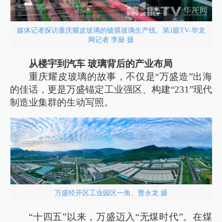
媒体记者探访重庆耀皮玻璃的镀膜玻璃生产线。第1眼TV-华龙
网记者 李燊 摄
从楼宇到汽车 玻璃背后的产业布局
重庆耀皮玻璃的故事，不仅是“万盛造”出海
的佳话，更是万盛锚定工业强区、构建“231”现代
制造业集群的生动写照。
万盛经开区工业园区一角。曹永龙 摄
“十四五”以来，万盛迈入“无煤时代”。在煤