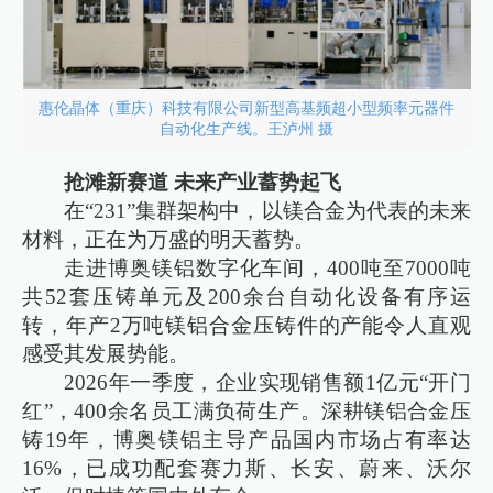
惠伦晶体（重庆）科技有限公司新型高基频超小型频率元器件
自动化生产线。王泸州 摄
抢滩新赛道 未来产业蓄势起飞
在“231”集群架构中，以镁合金为代表的未来
材料，正在为万盛的明天蓄势。
走进博奥镁铝数字化车间，400吨至7000吨
共52套压铸单元及200余台自动化设备有序运
转，年产2万吨镁铝合金压铸件的产能令人直观
感受其发展势能。
2026年一季度，企业实现销售额1亿元“开门
红”，400余名员工满负荷生产。深耕镁铝合金压
铸19年，博奥镁铝主导产品国内市场占有率达
16%，已成功配套赛力斯、长安、蔚来、沃尔