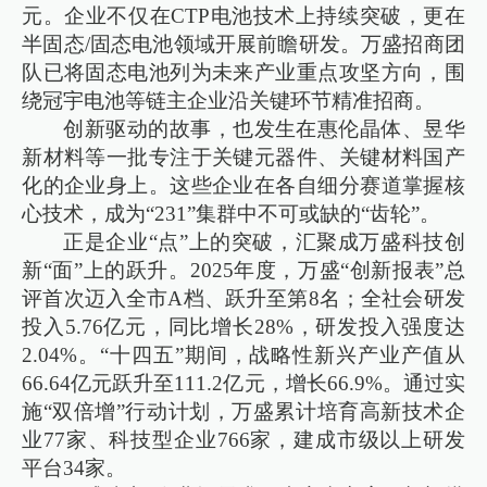
元。企业不仅在CTP电池技术上持续突破，更在
半固态/固态电池领域开展前瞻研发。万盛招商团
队已将固态电池列为未来产业重点攻坚方向，围
绕冠宇电池等链主企业沿关键环节精准招商。
创新驱动的故事，也发生在惠伦晶体、昱华
新材料等一批专注于关键元器件、关键材料国产
化的企业身上。这些企业在各自细分赛道掌握核
心技术，成为“231”集群中不可或缺的“齿轮”。
正是企业“点”上的突破，汇聚成万盛科技创
新“面”上的跃升。2025年度，万盛“创新报表”总
评首次迈入全市A档、跃升至第8名；全社会研发
投入5.76亿元，同比增长28%，研发投入强度达
2.04%。“十四五”期间，战略性新兴产业产值从
66.64亿元跃升至111.2亿元，增长66.9%。通过实
施“双倍增”行动计划，万盛累计培育高新技术企
业77家、科技型企业766家，建成市级以上研发
平台34家。