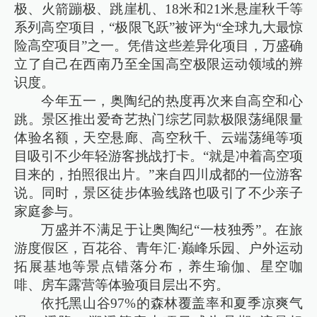
极、火箭蹦极、跳崖机、18米和21米悬崖秋千等
系列高空项目，“极限飞跃”被评为“全球九大最惊
险高空项目”之一。凭借这些差异化项目，万盛确
立了自己在西南乃至全国高空极限运动领域的辨
识度。
今年五一，奥陶纪的热度再次来自高空和心
跳。景区推出爱奇艺热门综艺同款极限荡绳限量
体验名额，天空悬廊、高空秋千、云端荡绳等项
目吸引不少年轻游客挑战打卡。“就是冲着高空项
目来的，拍照很出片。”来自四川成都的一位游客
说。同时，景区徒步体验线路也吸引了不少亲子
家庭参与。
万盛并不满足于让奥陶纪“一枝独秀”。在旅
游度假区，百花谷、青年汇·巅峰乐园、户外运动
拓展基地等景点错落分布，养生瑜伽、星空咖
啡、房车露营等体验项目层出不穷。
依托黑山谷97%的森林覆盖率和夏季凉爽气