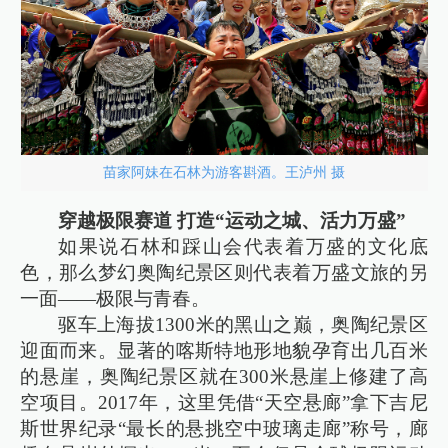
苗家阿妹在石林为游客斟酒。王泸州 摄
穿越极限赛道 打造“运动之城、活力万盛”
如果说石林和踩山会代表着万盛的文化底
色，那么梦幻奥陶纪景区则代表着万盛文旅的另
一面——极限与青春。
驱车上海拔1300米的黑山之巅，奥陶纪景区
迎面而来。显著的喀斯特地形地貌孕育出几百米
的悬崖，奥陶纪景区就在300米悬崖上修建了高
空项目。2017年，这里凭借“天空悬廊”拿下吉尼
斯世界纪录“最长的悬挑空中玻璃走廊”称号，廊