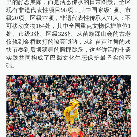
里的静态展陈，而是活态传承的日常图景。全区
现有非遗代表性项目98项，其中国家级1项、市
级20项、区级77项，非遗代表性传承人71人；不
可移动文物164处，其中全国重点文物保护单位1
处、市级3处、区级32处。从苗族踩山会的古老
仪轨到金桥吹打的嘹亮唢呐，从红苗芦笙舞的欢
快节奏到后坝狮舞的腾挪跳跃，这些鲜活的非遗
实践共同构成了巴蜀文化生态保护最坚实的基
础。