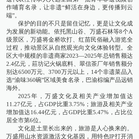
作哺育名录，让非遗“鲜活在身边，更传播到云
端”。
保护的目的不只是留住记忆，更是让文化成
为发展的新动能。依托黑山谷、万盛石林等8个A
级景区，万盛将金桥吹打、红苗民俗融入游览全
过程，推动景区从自然观光向文化体验转型。全
区大中规模的非遗商家2023—2025年总销售额达
2.4亿元，莊坊记火锅底料、翠信茶厂年销售额分
别达6500万元、3700万元以上，14个非遗菜品入
选“渝味360碗”区域美食名录，巴渝棕编产品远销
海外。
2025年，万盛文化及相关产业增加值达
11.27亿元，占GDP比重3.75%；旅游及相关产业
增加值达16.44亿元，占GDP比重5.47%，占比位
居全市第6位。
文化是土里长出来的，旅游是人心换来的。
万盛用山水资源激活文化基因，用特色IP打开消