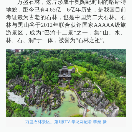
万盛石林，这片形成于奥陶纪时期的喀斯特
地貌，距今已有4.65亿—6亿年历史，是我国目前
考证最为古老的石林，也是中国第二大石林。石
林与黑山谷于2012年联合获评国家AAAAA级旅
游景区，成为“巴渝十二景”之一，集“山、水、
林、石、洞”于一体，被誉为“石林之祖”。
万盛石林景区。第1眼TV-华龙网记者 李燊 摄