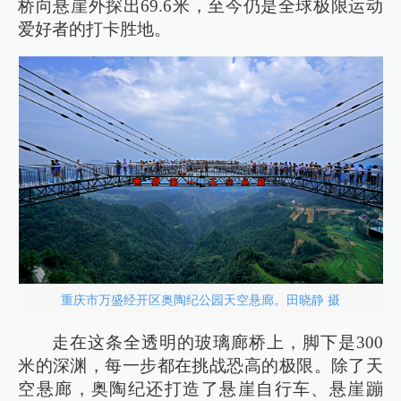
桥向悬崖外探出69.6米，至今仍是全球极限运动
爱好者的打卡胜地。
重庆市万盛经开区奥陶纪公园天空悬廊。田晓静 摄
走在这条全透明的玻璃廊桥上，脚下是300
米的深渊，每一步都在挑战恐高的极限。除了天
空悬廊，奥陶纪还打造了悬崖自行车、悬崖蹦