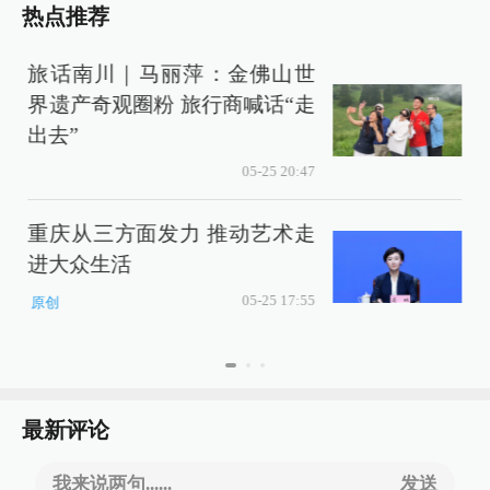
热点推荐
旅话南川｜马丽萍：金佛山世
界遗产奇观圈粉 旅行商喊话“走
出去”
05-25 20:47
e
重庆从三方面发力 推动艺术走
进大众生活
05-25 17:55
原创
最新评论
我来说两句......
发送