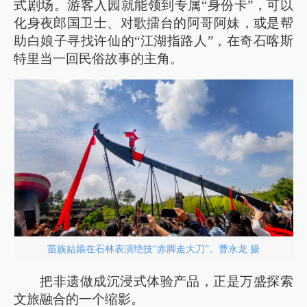
式剧场。游客入园就能领到专属“身份卡”，可以
化身夜郎国卫士、对歌擂台的阿哥阿妹，或是帮
助白娘子寻找许仙的“江湖指路人”，在奇石喀斯
特里当一回民俗故事的主角。
苗族姑娘在石林表演绝技“赤脚走大刀”。曹永龙 摄
把非遗做成沉浸式体验产品，正是万盛探索
文旅融合的一个缩影。