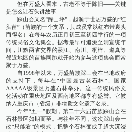
但在万盛人看来，古老不等于陈旧——关键
是怎么让石头讲故事。
踩山会又名“踩山坪”，起源于世居万盛的“红
头苗”（苗族的一个支系，其成员常以红布带裹头
而得名）在每年农历正月初三至初四举行的一项
传统民俗文化集会。据考最早可追溯至清宣统年
间，川黔两省交界的綦江、南川、桐梓、道真等
邻近地区的苗族同胞就开始为参与这项集会而常
聚于万盛。
自1998年以来，万盛苗族踩山会在当地政府
的支持下，每年在“中国最古老石林”、国家
AAAAA级景区万盛石林举办。这一传统民俗文
化活动在重庆地区及西南地区都享有盛誉。它被
纳入重庆市（省级）非物质文化遗产名录。
今年“五一”假期，第二十六届苗族踩山会在
石林景区如期而至。与往年不同，这次踩山会一
改“只能看”的模式，把整个石林变成了超大沉浸