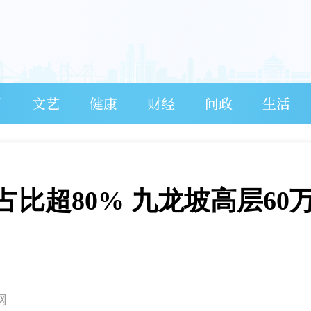
育
文艺
健康
财经
问政
生活
比超80% 九龙坡高层60
网