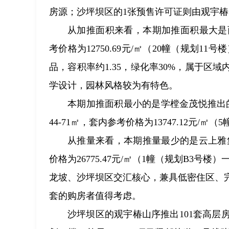
房源；沙坪坝区的1张预售许可证则由观宇椿
从加推面积来看，本期加推面积最大是西
考价格为12750.69元/㎡（20幢（规划
品，容积率约1.35，绿化率30%，属于
学设计，园林风格较为有特色。
本期加推面积最小的是学樘金茂悦推出
44-71㎡，套内参考价格为13747.12元/
从推量来看，本期推量最少的是云上雅集
价格为26775.47元/㎡（1幢（规划B3
龙坡、沙坪坝区交汇核心，兼具低密住区、
套的购房者值得考虑。
沙坪坝区的观宇椿山序推出101套高层房源