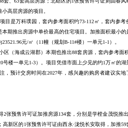
8套、63套高层房源；北碚区的1张预售许可证则由春风
推小高层房源的项目。
目是万科璞园，套内参考面积约73-112㎡，套内参考
1）。也是本期推出房源中单价最高的住宅项目。加推面积最小
21.96元/㎡（11幢（规划B-11#楼）一单元1-1）。
区（海成云湖郡）本期也推出88套房源，套内参考面积约
规划20号楼一单元1-3）。项目凭借市面上少见的约1万㎡的
注，预计交房时间在2027年，感兴趣的购房者建议实地
2张预售许可证加推房源134套，分别是学樘金茂悦推出的
；高新区的1张预售许可证由西永·泷悦长安取得，加推59