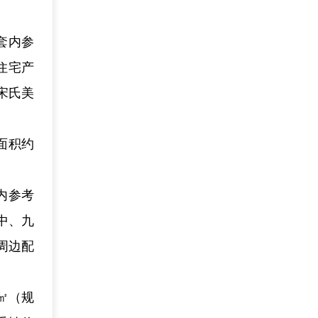
套内参
密住宅产
宋氏美
面积约
内参考
渝中、九
周边配
/㎡（规