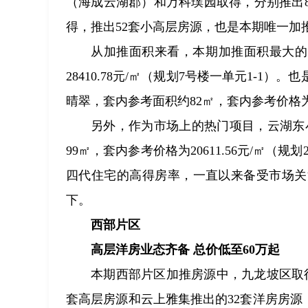
（海成云湖郡）和万科璞园取得，分别推出8
得，推出52套小高层房源，也是本期唯一加
从加推面积来看，本期加推面积最大的项
28410.78元/㎡（规划7号楼一单元1-
晴翠，套内参考面积约82㎡，套内参考价格为235
另外，作为市场上的热门项目，云湖东小
99㎡，套内参考价格为20611.56元/㎡（
四代住宅的高得房率，一直以来备受市场关
下。
西部片区
高层洋房业态齐备 总价低至60万起
本期西部片区加推房源中，九龙坡区取得
套高层房源和云上雅集推出的32套洋房房源