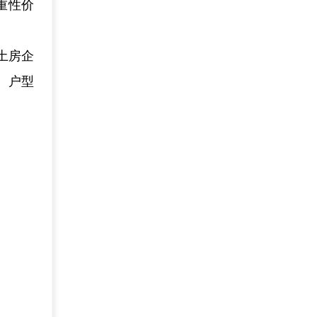
重性价
土房企
、户型