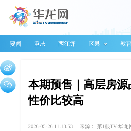
要闻
重庆
两江评
区县
教
本期预售｜高层房源占
性价比较高
2026-05-26 11:13:53
来源：
第1眼TV-华龙