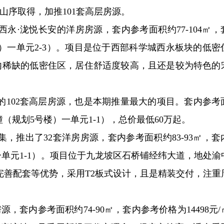
山序取得，加推101套高层房源。
永·泷悦长安的洋房房源，套内参考面积约77-104㎡，
11号楼）一单元2-3）。项目是位于西部科学城西永板块的低
区域内稀缺的低密住区，居住舒适度较高，且还是较为特色的
的102套高层房源，也是本期推量最大的项目。套内参考
㎡（5幢（规划5号楼）一单元1-1），总价最低60万起。
，推出了32套洋房房源，套内参考面积约83-93㎡，套
号楼）一单元1-1）。项目位于九龙坡区石桥铺经纬大道，地处
完善配套等优势，采用T2板式设计，且是精装交付，注重
，套内参考面积约74-90㎡，套内参考价格为14498元