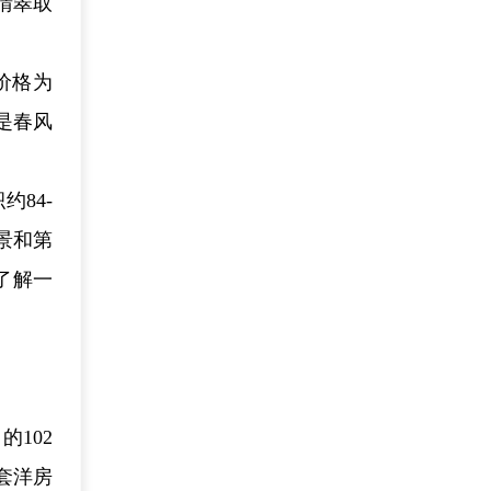
晴翠取
价格为
的是春风
84-
湖景和第
了解一
102
套洋房