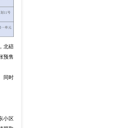
，北碚
张预售
。同时
东小区