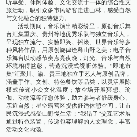
听享受、休闲体验、文化交流于一体的综合性文
旅活动，吸引众多市民游客走进山林，感受自然
与文化融合的独特魅力。
活动期间，音乐演出精彩纷呈，原创音乐舞
台汇集重庆、贵州等地优秀乐队与独立音乐人，
呈现独立流行、实验即兴、摇滚、世界音乐等多
种风格作品，用原创旋律诠释山野之美；电子音
乐舞台以动感节奏点亮夜晚，灯光、音乐与自然
环境相得益彰，营造沉浸式视听体验。“即地市
集”汇聚川、渝、贵三地独立手艺人与原创品牌，
涵盖手作、文创、特色餐饮等品类，以灵活展陈
模式传递小众文化温度；放空场开展冥想、瑜
伽、动物流等疗愈体验，助力参与者舒缓身心、
亲近自然；星空露营区提供舒适休憩空间，让市
民沉浸式感受山野慢生活；“我错了”交互艺术展
通过特色装置，传递包容理解的人文理念，丰富
活动文化内涵。