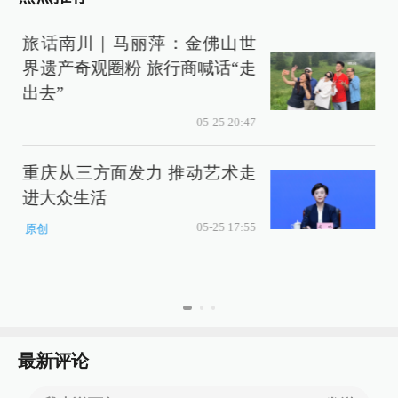
旅话南川｜马丽萍：金佛山世
界遗产奇观圈粉 旅行商喊话“走
出去”
05-25 20:47
e
重庆从三方面发力 推动艺术走
进大众生活
05-25 17:55
原创
最新评论