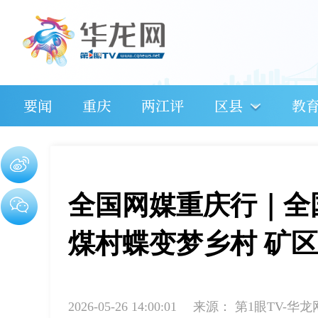
要闻
重庆
两江评
区县
教
全国网媒重庆行｜全
煤村蝶变梦乡村 矿
2026-05-26 14:00:01
来源：
第1眼TV-华龙