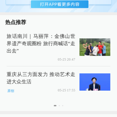
热点推荐
旅话南川｜马丽萍：金佛山世
界遗产奇观圈粉 旅行商喊话“走
出去”
05-25 20:47
e
重庆从三方面发力 推动艺术走
进大众生活
05-25 17:55
原创