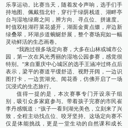
乐享运动。比赛当天，随着发令声响，选手们手
持地图、佩戴指北针，穿行于绿荫栈道、湖畔亭
台与湿地绿廊之间，辨方向、寻点位、拼速度。
时值双桂湖荇菜花盛开，湖面金黄点缀，岸边新
绿叠翠，环湖步道蜿蜒舒展，整个赛场宛如一幅
灵动鲜活的生态画卷。
“我跑过很多场定向赛，大多在山林或城市公
园，第一次在风光秀丽的湿地公园参赛，感觉很
特别。”来自重庆中心城区的选手王涵冲过终点后
表示，梁平的赛道平缓舒适、视野开阔，一边识
图打卡，一边赏湖光、闻花香，仿佛开启了一场
沉浸式的生态旅行。
值得一提的是，本次赛事专门开设亲子组
别，吸引众多家庭参与。带着孩子完赛的市民崔
李丹感慨道：“孩子一看到湖光美色，立刻来了兴
致，全程主动找点位、咬牙坚持。这场定向赛不
仅是体能挑战，更是一堂生动的自然课和成长