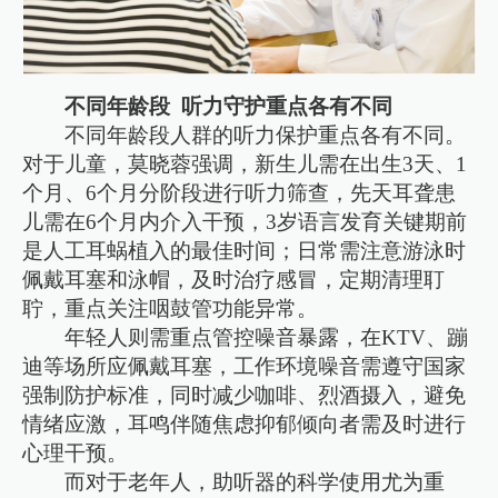
不同年龄段 听力守护重点各有不同
不同年龄段人群的听力保护重点各有不同。
对于儿童，莫晓蓉强调，新生儿需在出生3天、1
个月、6个月分阶段进行听力筛查，先天耳聋患
儿需在6个月内介入干预，3岁语言发育关键期前
是人工耳蜗植入的最佳时间；日常需注意游泳时
佩戴耳塞和泳帽，及时治疗感冒，定期清理耵
聍，重点关注咽鼓管功能异常。
年轻人则需重点管控噪音暴露，在KTV、蹦
迪等场所应佩戴耳塞，工作环境噪音需遵守国家
强制防护标准，同时减少咖啡、烈酒摄入，避免
情绪应激，耳鸣伴随焦虑抑郁倾向者需及时进行
心理干预。
而对于老年人，助听器的科学使用尤为重