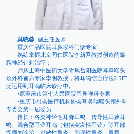
莫晓蓉
副主任医师
重庆仁品医院耳鼻喉科门诊专家
熟练掌握北京同仁医院李新吾教授创造的蝶
腭神经针刺治疗；
师从上海中医药大学附属岳阳医院耳鼻喉头
颈外科首席专家李明教授，将耳鸣综合疗法2.5广
泛运用到耳鸣临床诊疗中。
•原重庆市第七人民医院耳鼻喉科专家
•重庆市社会医疗机构协会耳鼻咽喉头颈外科
专委会第一届委员
擅长：各类神经性耳聋耳鸣、传导性耳聋耳
鸣、混合型耳聋耳鸣（包括突发性耳聋）等耳部
疾病的诊治。过敏性鼻炎、肥厚性鼻炎、鼻窦