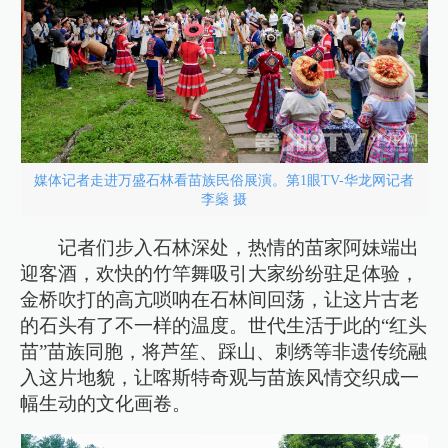
媒体记者走进万盛石林看苗族民俗展演。第1眼TV-华龙网记者
李燊 摄
记者们步入石林深处，热情的苗家阿妹端出
迎客酒，欢快的竹竿舞吸引大家纷纷驻足体验，
金桥吹打的高亢唢呐在石林间回荡，让这片古老
的石头有了不一样的温度。世代生活于此的“红头
苗”苗族同胞，将芦笙、踩山、刺绣等非遗传统融
入这片地貌，让喀斯特奇观与苗族风情交织成一
幅生动的文化画卷。