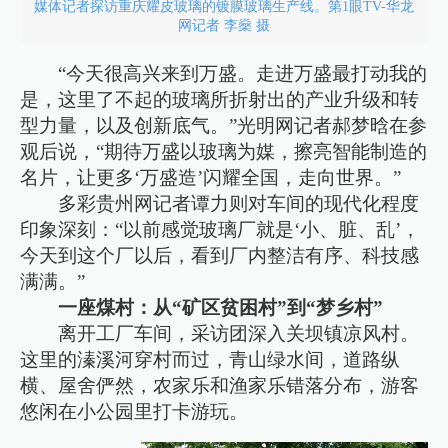
媒体记者探访重庆耀皮玻璃的镀膜玻璃生产线。第1眼TV-华龙
网记者 李燊 摄
“今天很高兴来到万盛。走进万盛最打动我的
是，这里了不起的玻璃所折射出的产业升级和转
型力量，以及创新底气。”光明网记者郝梦晗在参
观后说，“期待万盛以玻璃为媒，擦亮智能制造的
名片，让更多‘万盛造’闪耀全国，走向世界。”
多彩贵州网记者谭力则对车间的现代化程度
印象深刻：“以前感觉玻璃厂就是‘小、脏、乱’，
今天到这个厂以后，看到厂内整洁有序、科技感
满满。”
一座煤村：从“矿区贫困村”到“梦乡村”
离开工厂车间，采访团深入关坝镇凉风村。
这里的溱溪河穿村而过，青山绿水间，道路纵
横、屋舍俨然，农家乐和渔家乐错落分布，游客
悠闲在小公园里打卡游玩。