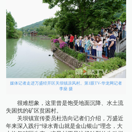
媒体记者走进万盛经开区关坝镇凉风村。第1眼TV-华龙网记者
李燊 摄
很难想象，这里曾是饱受地面沉降、水土流
失困扰的矿区贫困村。
关坝镇宣传委员杜浩向记者们介绍，万盛近
年来深入践行“绿水青山就是金山银山”理念，大