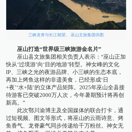
三峡龙脊与长江相望。 巫山文旅集团供图
巫山打造“世界级三峡旅游金名片”
巫山县文旅集团相关负责人表示：“巫山正加
快从‘过境游’向‘目的地游’转型。神女峰的文化
IP、三峡之光的夜游品牌、小三峡的生态本底，
再加上烤鱼这样的非遗美食，已经形成‘日
+夜’‘水+陆’的立体产品矩阵。2025年巫山全县接
待游客已突破2000万人次，今年暑期预计将再创
新高。”
此次鄂川渝博主及全国媒体的联合打卡，通
过短视频、图文等形式，将巫山的云雨诗意、烤
鱼香气、龙脊豪气同步传递给千万粉丝。神女无