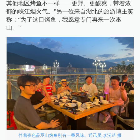
其他地区烤鱼不一样——更野、更酸爽，带着浓
郁的峡江烟火气。”另一位来自湖北的旅游博主笑
称：“为了这口烤鱼，我愿意专门再来一次巫
山。”
伴着夜色品巫山烤鱼别有一番风味。通讯员 李沅芷 摄