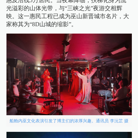
惠及沿线5万居民。当夜幕降临，扶梯化身为流
光溢彩的山体光带，与“三峡之光”夜游交相辉
映。这一惠民工程已成为巫山新晋城市名片，大
家称其为“8D山城的缩影”。
船舱内巫文化表演引发了博主们的浓厚兴趣。通讯员 李沅芷 摄