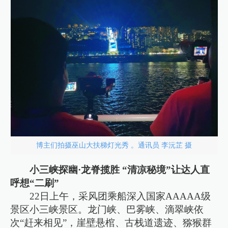
博主们拍摄巫山大扶梯灯光秀 。通讯员 李沅芷 摄
小三峡探幽·龙脊揽胜 “清凉秘境”让达人直
呼想“二刷”
22日上午，采风团乘船深入国家AAAAA级
景区小三峡景区。龙门峡、巴雾峡、滴翠峡依
次“赶来相见”，崖壁悬棺、古栈道遗迹、猕猴群