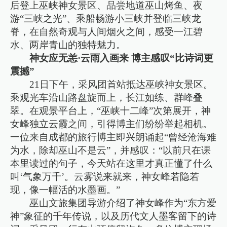
后登上巫峡神女景区、品尝地道巫山烤鱼、夜
游“三峡之光”、乘船畅游小三峡并登临三峡龙
脊，在自然奇观与人间烟火之间，感受一江碧
水、两岸青山的独特魅力。
神女应无恙·云雨入画来 博主感叹“比诗词更
震撼”
21日下午，采风团首站抵达巫峡神女景区。
乘观光车沿山路盘旋而上，长江如练、群峰叠
翠。在观景平台上，“巫峡十二峰”次第展开，神
女峰独立云霞之间，引得博主们纷纷举起相机。
一位来自成都的旅行博主即兴朗诵起“曾经沧海难
为水，除却巫山不是云”，并感叹：“以前只在课
本里读过的句子，今天站在这里才真正懂了什么
叫‘气象万千’。云雾说来就来，神女峰若隐若
现，像一幅活的水墨画。”
巫山文旅集团导游介绍了神女峰作为“东方爱
神”象征的千年传说，以及历代文人墨客留下的诗