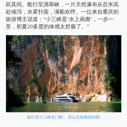
跃其间。船行至滴翠峡，一片天然瀑布从百米高
处倾泻，水雾扑面，满船欢呼。一位来自重庆的
旅游博主说道：“小三峡是‘水上画廊’，一步一
景，初夏20多度的体感太舒服了。”
船行至小三峡龙门峡。 巫山文旅集团供图