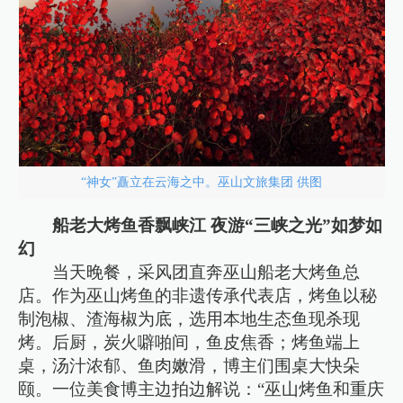
“神女”矗立在云海之中。巫山文旅集团 供图
船老大烤鱼香飘峡江 夜游“三峡之光”如梦如
幻
当天晚餐，采风团直奔巫山船老大烤鱼总
店。作为巫山烤鱼的非遗传承代表店，烤鱼以秘
制泡椒、渣海椒为底，选用本地生态鱼现杀现
烤。后厨，炭火噼啪间，鱼皮焦香；烤鱼端上
桌，汤汁浓郁、鱼肉嫩滑，博主们围桌大快朵
颐。一位美食博主边拍边解说：“巫山烤鱼和重庆