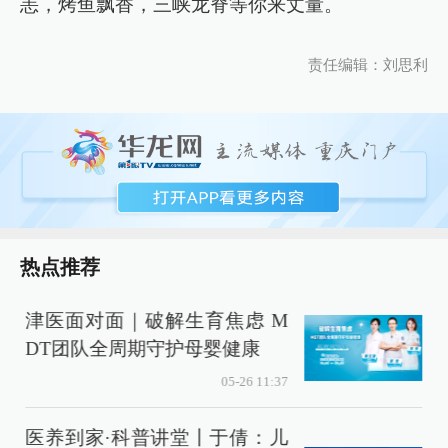
恙，烤鱼飘香，三峡龙脊等你来丈量。
责任编辑：刘思利
热点推荐
津医面对面｜破解生育焦虑 M
DT团队全周期守护母婴健康
05-26 11:37
医养到家·科普讲堂丨于倩：儿