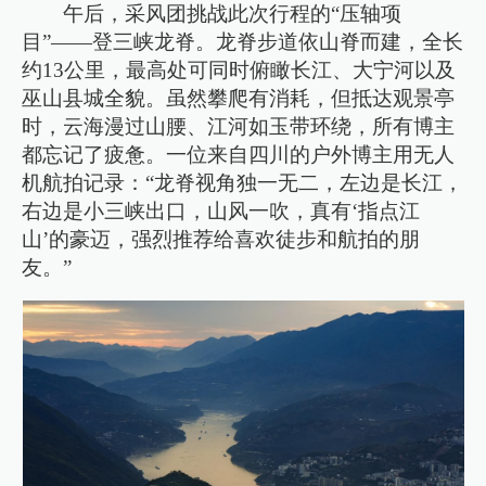
午后，采风团挑战此次行程的“压轴项
目”——登三峡龙脊。龙脊步道依山脊而建，全长
约13公里，最高处可同时俯瞰长江、大宁河以及
巫山县城全貌。虽然攀爬有消耗，但抵达观景亭
时，云海漫过山腰、江河如玉带环绕，所有博主
都忘记了疲惫。一位来自四川的户外博主用无人
机航拍记录：“龙脊视角独一无二，左边是长江，
右边是小三峡出口，山风一吹，真有‘指点江
山’的豪迈，强烈推荐给喜欢徒步和航拍的朋
友。”