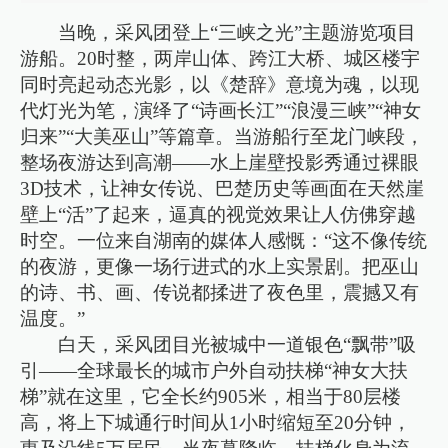
当晚，采风团登上“三峡之光”主题游览项目
游船。20时整，两岸山体、跨江大桥、城区楼宇
同时亮起动态光影，以《楚辞》意境为魂，以现
代灯光为笔，演绎了“诗画长江”“浪漫三峡”“神女
归来”“大美巫山”等篇章。当游船行至龙门峡段，
整场夜游达到高潮——水上崖壁投影秀通过裸眼
3D技术，让神女传说、巴楚历史等画面在天然崖
壁上“活”了起来，逼真的视觉效果让人仿佛穿越
时空。一位来自湖南的媒体人感慨：“这不像传统
的夜游，更像一场行进式的水上实景剧。把巫山
的诗、书、画、传说都揉进了夜色里，震撼又有
温度。”
白天，采风团目光被城中一道银色“飘带”吸
引——全球最长的城市户外自动扶梯“神女大扶
梯”就在这里，它全长约905米，相当于80层楼
高，将上下城通行时间从1小时缩短至20分钟，