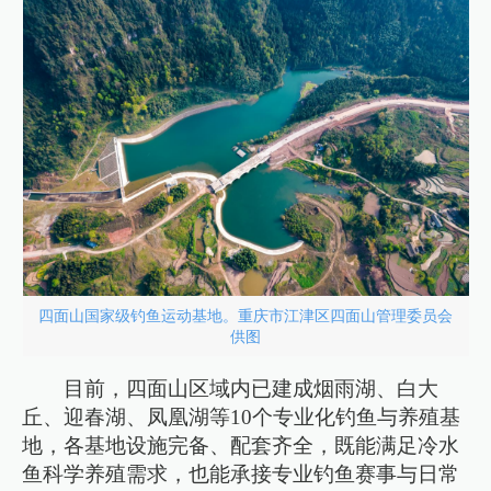
四面山国家级钓鱼运动基地。重庆市江津区四面山管理委员会
供图
目前，四面山区域内已建成烟雨湖、白大
丘、迎春湖、凤凰湖等10个专业化钓鱼与养殖基
地，各基地设施完备、配套齐全，既能满足冷水
鱼科学养殖需求，也能承接专业钓鱼赛事与日常