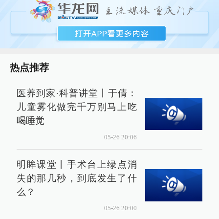
热点推荐
医养到家·科普讲堂丨于倩：
儿童雾化做完千万别马上吃
喝睡觉
05-26 20:06
明眸课堂丨手术台上绿点消
失的那几秒，到底发生了什
么？
05-26 20:00