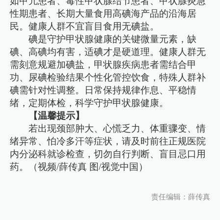
如甲亢患者、毒性甲状腺结节患者、甲状腺炎急
性期患者、长期大量食用高碘海产品的沿海居
民。健康人群不宜盲目食用无碘盐。
碘是守护甲状腺健康的关键微量元素，缺
碘、高碘均有害，适碘才是硬道理。健康人群无
需刻意规避加碘盐，甲状腺疾病患者需结合甲
功、尿碘检验结果个性化管控饮食，特殊人群补
碘需针对性调整。日常保持规律作息、平稳情
绪，定期体检，科学守护甲状腺健康。
【温馨提示】
若出现颈部肿大、心慌乏力、体重骤变、情
绪异常、怕冷多汗等症状，请及时前往正规医院
内分泌科就诊检查，切勿自行判断、盲目忌口用
药。（视频/薛传真 图/视觉中国）
责任编辑：薛传真