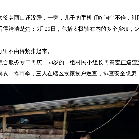
大爷老两口还没睡，一旁，儿子的手机叮咚响个不停，社
得清清楚楚：5月25日，包括太极镇在内的多个乡镇，6
心里不由得紧张起来。
综合服务专干冉庆、58岁的一组村民小组长冉景宏正巡查
雨衣，撑雨伞，三人在辖区挨家挨户巡查，排查安全隐患