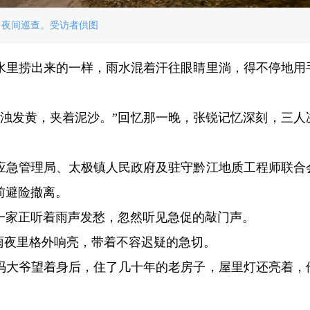
夜间巡查。受访者供图
水里捞出来的一样，雨水混着汗往眼睛里淌，得不停地用
浑浊发黄，夹着泥沙。”回忆那一晚，张锐记忆深刻，三人
应急管理局、太极镇人民政府及驻守黔江地质工程师联合
前避险撤离。
一家正听着雨声发愁，忽然听见急促的敲门声。
雨夜里格外响亮，带着不容迟疑的急切。
冯大爷望着身后，住了几十年的老房子，屋里灯还亮着，