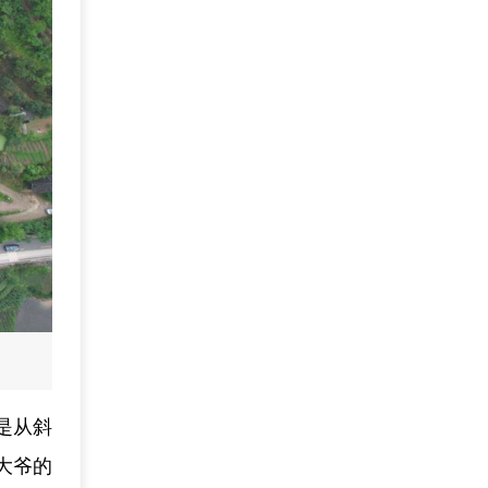
是从斜
大爷的