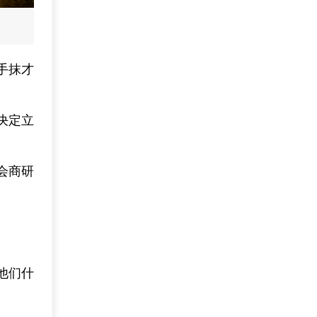
手抹才
决定立
会商研
他们什