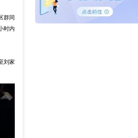
区群同
小时内
至刘家
。