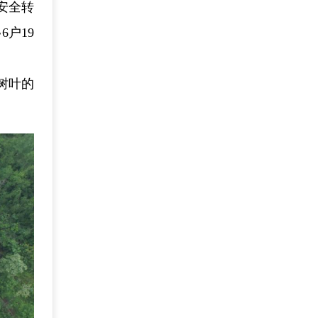
安全转
户19
树叶的