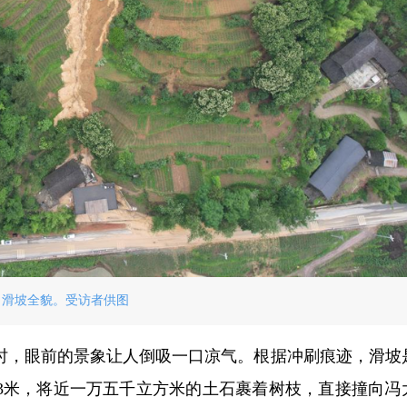
滑坡全貌。受访者供图
时，眼前的景象让人倒吸一口凉气。根据冲刷痕迹，滑坡
约3米，将近一万五千立方米的土石裹着树枝，直接撞向冯