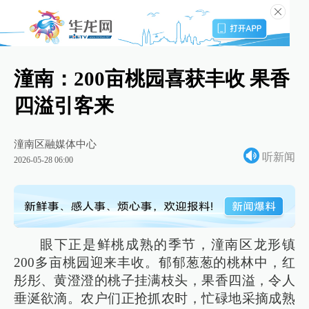
潼南：200亩桃园喜获丰收 果香
四溢引客来
潼南区融媒体中心
听新闻
2026-05-28 06:00
眼下正是鲜桃成熟的季节，潼南区龙形镇
200多亩桃园迎来丰收。郁郁葱葱的桃林中，红
彤彤、黄澄澄的桃子挂满枝头，果香四溢，令人
垂涎欲滴。农户们正抢抓农时，忙碌地采摘成熟