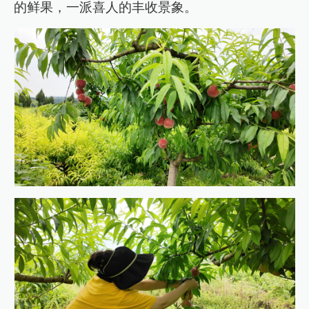
的鲜果，一派喜人的丰收景象。