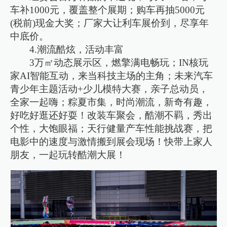
车补1000元，覆盖整个展期；购车再抽5000元
(税前)现金大奖；厂家大让利车展价到，尽享年
中底价。
4.潮流酷炫，活动丰富
3万㎡动态展示区，燃擎满电畅玩；IN核玩
家AI智能互动，来当科技主场的主角；未来汽车
青少年主题活动+少儿模特大赛，亲子总动员，
全家一起嗨；粽夏市集，时尚潮流，新奇有趣，
好吃好逛还好耍！改装车聚会，酷潮不羁，秀出
个性，大饱眼福；天行健量产车性能挑战赛，把
电影中的速度与激情搬到展会现场！快带上家人
朋友，一起玩转酷潮大展！