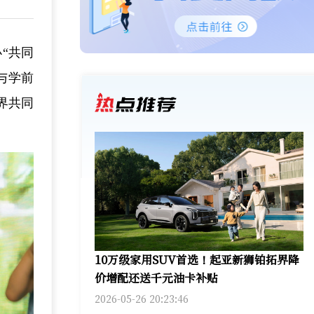
“共同
与学前
界共同
10万级家用SUV首选！起亚新狮铂拓界降
价增配还送千元油卡补贴
2026-05-26 20:23:46