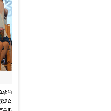
真挚的
领观众
而是眼