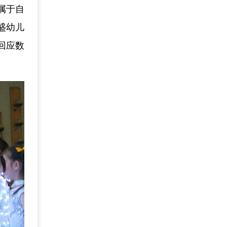
属于自
盛幼儿
回应数