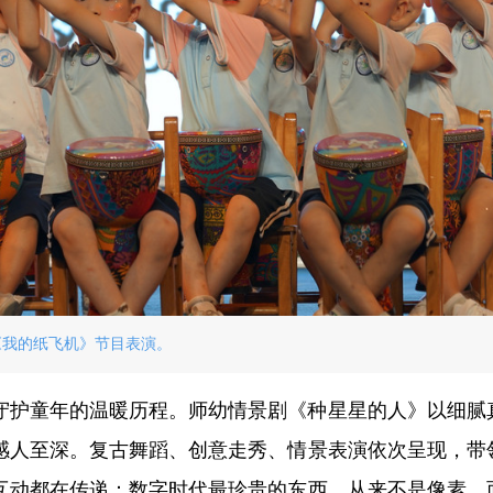
《我的纸飞机》节目表演。
守护童年的温暖历程。师幼情景剧《种星星的人》以细腻
感人至深。复古舞蹈、创意走秀、情景表演依次呈现，带
互动都在传递：数字时代最珍贵的东西，从来不是像素，