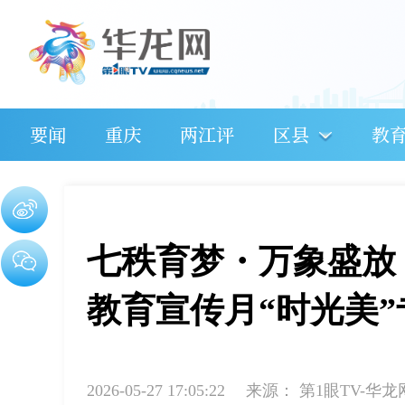
要闻
重庆
两江评
区县
教
七秩育梦・万象盛放
教育宣传月“时光美
2026-05-27 17:05:22
来源：
第1眼TV-华龙