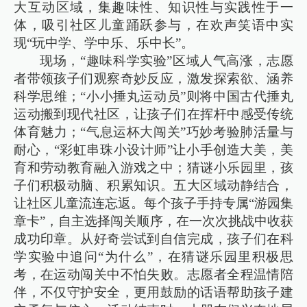
大互动区域，集趣味性、知识性与实践性于一
体，吸引社区儿童踊跃参与，在欢声笑语中实
现“玩中学、学中乐、乐中长”。
现场，“趣味科学实验”区域人气高涨，志愿
者带领孩子们观察奇妙反应，激发探索欲、涵养
科学思维；“小小捶丸运动员”则将中国古代捶丸
运动搬到现代社区，让孩子们在挥杆中感受传统
体育魅力；“气息运杯大闯关”巧妙考验肺活量与
耐心，“彩虹串珠小设计师”让小手创造大美，美
育和劳动教育融入游戏之中；猜谜小乐园里，孩
子们积极动脑、积累知识。五大区域动静结合，
让社区儿童流连忘返。每个孩子手持专属“游园集
章卡”，自主选择闯关顺序，在一次次挑战中收获
成功印章。从好奇尝试到自信完成，孩子们在科
学实验中追问“为什么”，在猜谜乐园里积极思
考，在运动闯关中不怕失败。志愿者全程温情陪
伴，不仅守护安全，更用鼓励的话语帮助孩子建