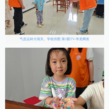
气息运杯大闯关。学校供图 第1眼TV-华龙网发