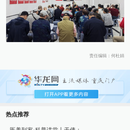
责任编辑：何杜娟
热点推荐
医养到家·科普讲堂丨于倩：