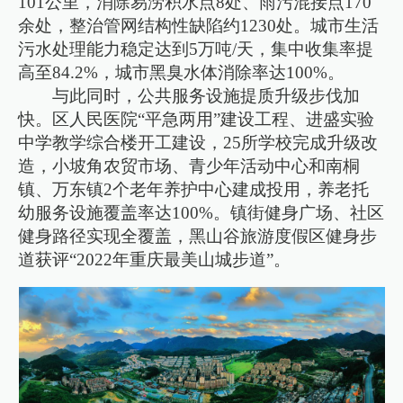
101公里，消除易涝积水点8处、雨污混接点170
余处，整治管网结构性缺陷约1230处。城市生活
污水处理能力稳定达到5万吨/天，集中收集率提
高至84.2%，城市黑臭水体消除率达100%。
与此同时，公共服务设施提质升级步伐加
快。区人民医院“平急两用”建设工程、进盛实验
中学教学综合楼开工建设，25所学校完成升级改
造，小坡角农贸市场、青少年活动中心和南桐
镇、万东镇2个老年养护中心建成投用，养老托
幼服务设施覆盖率达100%。镇街健身广场、社区
健身路径实现全覆盖，黑山谷旅游度假区健身步
道获评“2022年重庆最美山城步道”。