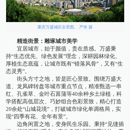
重庆万盛城区全景图。 严奇 摄
精造街景：雕琢城市美学
宜居城市，始于颜值，贵在质感。万盛秉
持“生态优先、绿色发展”理念，深耕园林绿化、
厚植生态底蕴，让城市既有“错落风骨”，又有“生
态灵秀”。
街头方寸之地，皆是匠心景致。围绕万盛大
道、龙凤碑转盘等城市重点节点，精准甄选一串
红、孔雀草、金叶石菖蒲等40余种乡土绿植，科
学搭配高低层次、巧妙组合色彩景致，精心打造
20余处“山城花境”，打破城市绿化单调格局，实
现“四季有花、全年有景”。
边角闲置之地，变身民生乐园。秉持“见缝插