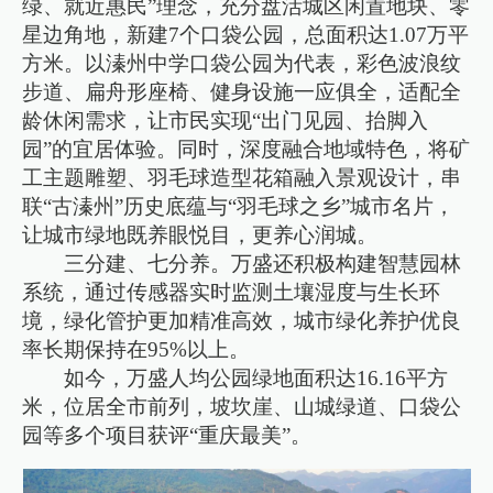
绿、就近惠民”理念，充分盘活城区闲置地块、零
星边角地，新建7个口袋公园，总面积达1.07万平
方米。以溱州中学口袋公园为代表，彩色波浪纹
步道、扁舟形座椅、健身设施一应俱全，适配全
龄休闲需求，让市民实现“出门见园、抬脚入
园”的宜居体验。同时，深度融合地域特色，将矿
工主题雕塑、羽毛球造型花箱融入景观设计，串
联“古溱州”历史底蕴与“羽毛球之乡”城市名片，
让城市绿地既养眼悦目，更养心润城。
三分建、七分养。万盛还积极构建智慧园林
系统，通过传感器实时监测土壤湿度与生长环
境，绿化管护更加精准高效，城市绿化养护优良
率长期保持在95%以上。
如今，万盛人均公园绿地面积达16.16平方
米，位居全市前列，坡坎崖、山城绿道、口袋公
园等多个项目获评“重庆最美”。