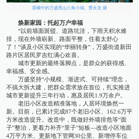
晨曦中的万盛黑山八角小城。曹永龙 摄
焕新家园：托起万户幸福
“以前墙面斑驳、道路坑洼，下雨天积水难
排，现在外墙崭新、路面平整，住着太舒心
了！”谈及小区实现的“华丽转身”，万盛街道新田
路片区居民罗吉红满心欢喜。
城市更新的最终落脚点，是群众的获得感、
幸福感、安全感。
万盛坚持“小规模、渐进式、可持续”理念，
不搞大拆大建，把群众需求放在首位，扎实推进
城市更新提升三年行动，惠及居民1.9万余户。
老旧小区改造精准落地，人居环境焕然一
新。目前，已累计完成87个老旧小区、162.6万平
方米改造提升。改造中，既做好外墙排危等“面
子”整治，更着力补齐“里子”短板—改造小区地面
4万平方米、更新地下管网30公里、新增停车位