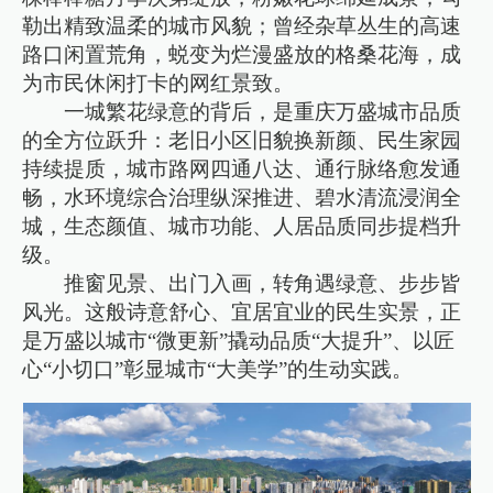
勒出精致温柔的城市风貌；曾经杂草丛生的高速
路口闲置荒角，蜕变为烂漫盛放的格桑花海，成
为市民休闲打卡的网红景致。
一城繁花绿意的背后，是重庆万盛城市品质
的全方位跃升：老旧小区旧貌换新颜、民生家园
持续提质，城市路网四通八达、通行脉络愈发通
畅，水环境综合治理纵深推进、碧水清流浸润全
城，生态颜值、城市功能、人居品质同步提档升
级。
推窗见景、出门入画，转角遇绿意、步步皆
风光。这般诗意舒心、宜居宜业的民生实景，正
是万盛以城市“微更新”撬动品质“大提升”、以匠
心“小切口”彰显城市“大美学”的生动实践。