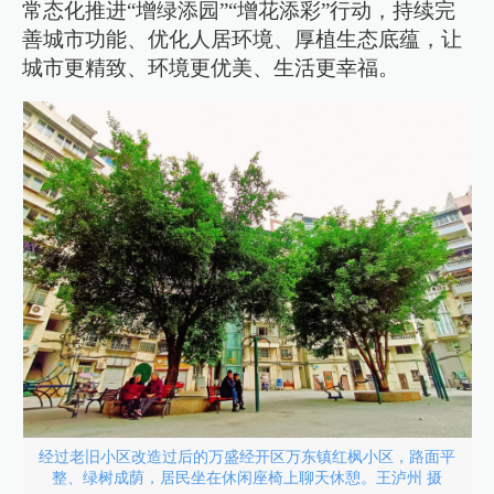
常态化推进“增绿添园”“增花添彩”行动，持续完
善城市功能、优化人居环境、厚植生态底蕴，让
城市更精致、环境更优美、生活更幸福。
经过老旧小区改造过后的万盛经开区万东镇红枫小区，路面平
整、绿树成荫，居民坐在休闲座椅上聊天休憩。王泸州 摄