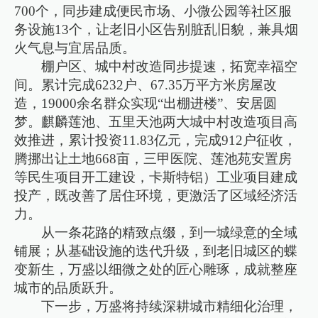
700个，同步建成便民市场、小微公园等社区服
务设施13个，让老旧小区告别脏乱旧貌，兼具烟
火气息与宜居品质。
棚户区、城中村改造同步提速，拓宽幸福空
间。累计完成6232户、67.35万平方米房屋改
造，19000余名群众实现“出棚进楼”、安居圆
梦。麒麟莲池、五里天池两大城中村改造项目高
效推进，累计投资11.83亿元，完成912户征收，
腾挪出让土地668亩，三甲医院、莲池苑安置房
等民生项目开工建设，卡斯特铝）工业项目建成
投产，既改善了居住环境，更激活了区域经济活
力。
从一条花路的精致点缀，到一城绿意的全域
铺展；从基础设施的迭代升级，到老旧城区的蝶
变新生，万盛以细微之处的匠心雕琢，成就整座
城市的品质跃升。
下一步，万盛将持续深耕城市精细化治理，