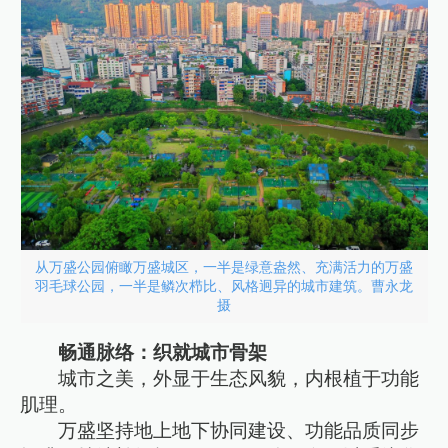
从万盛公园俯瞰万盛城区，一半是绿意盎然、充满活力的万盛
羽毛球公园，一半是鳞次栉比、风格迥异的城市建筑。曹永龙
摄
畅通脉络：织就城市骨架
城市之美，外显于生态风貌，内根植于功能
肌理。
万盛坚持地上地下协同建设、功能品质同步