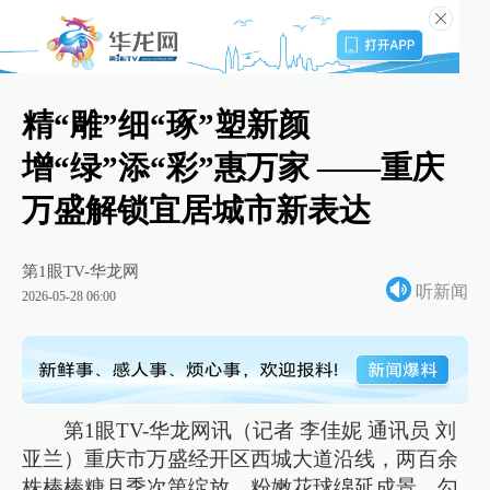
精“雕”细“琢”塑新颜
增“绿”添“彩”惠万家 ——重庆
万盛解锁宜居城市新表达
第1眼TV-华龙网
听新闻
2026-05-28 06:00
第1眼TV-华龙网讯（记者 李佳妮 通讯员 刘
亚兰）重庆市万盛经开区西城大道沿线，两百余
株棒棒糖月季次第绽放，粉嫩花球绵延成景，勾