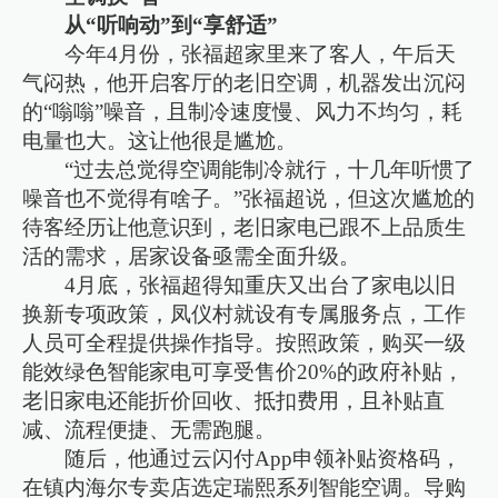
从“听响动”到“享舒适”
今年4月份，张福超家里来了客人，午后天
气闷热，他开启客厅的老旧空调，机器发出沉闷
的“嗡嗡”噪音，且制冷速度慢、风力不均匀，耗
电量也大。这让他很是尴尬。
“过去总觉得空调能制冷就行，十几年听惯了
噪音也不觉得有啥子。”张福超说，但这次尴尬的
待客经历让他意识到，老旧家电已跟不上品质生
活的需求，居家设备亟需全面升级。
4月底，张福超得知重庆又出台了家电以旧
换新专项政策，凤仪村就设有专属服务点，工作
人员可全程提供操作指导。按照政策，购买一级
能效绿色智能家电可享受售价20%的政府补贴，
老旧家电还能折价回收、抵扣费用，且补贴直
减、流程便捷、无需跑腿。
随后，他通过云闪付App申领补贴资格码，
在镇内海尔专卖店选定瑞熙系列智能空调。导购