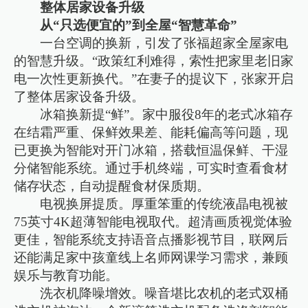
整体居家设备升级
从“只选便宜的”到全屋“智慧革命”
一台空调的换新，引发了张福超家全屋家电
的智慧升级。“政策红利难得，索性把家里老旧家
电一次性更新换代。”在妻子的提议下，张家开启
了整体居家设备升级。
冰箱换新提“鲜”。家中服役8年的老式冰箱存
在结霜严重、保鲜效果差、能耗偏高等问题，现
已更换为智能对开门冰箱，搭载恒温保鲜、干湿
分储智能系统。通过手机终端，可实时查看食材
储存状态，自动提醒食材保质期。
电视换屏提质。厚重笨重的传统液晶电视被
75英寸4K超薄智能电视取代。超清画质视觉体验
更佳，智能系统支持语音点播影视节目，联网后
还能满足家中孩童线上名师网课学习需求，兼顾
娱乐与教育功能。
洗衣机降噪增效。噪音堪比农机的老式双桶