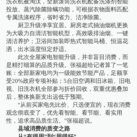
洗衣机被淘汰，全新滚筒洗衣机配备洗涤剂智能
投放、蒸汽除菌除螨功能，可根据衣物面料匹配
专属洗涤程序，省时省力、洁净除菌。
厨卫升级净享宜居。厨房老式抽油烟机更换
为大吸力自清洁智能机型，高效吸排油烟、一键
清洁养护；卫浴间加装即热式智能马桶、恒温花
洒，出水温度恒定舒适。
此次全屋家电智能升级，并非盲目消费，而
是精打细算的品质升级。张福超给记者算了一笔
账：全部新家电均为一级能效节能产品，足额享
受20%政府专项补贴；5台旧空调和旧冰箱、旧电
视、旧洗衣机全部参与折价回收，双重优惠叠加
后，整体换新支出远低于预期。
“从前买家电先比价、只选便宜的，现在消费
观念彻底变了，优先看智能、看节能、看实用
性，追求高品质生活。”张福超说。
县域消费的质变之路
从“有得用”到“用得好”