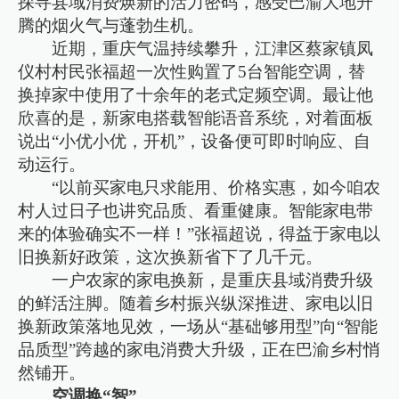
探寻县域消费焕新的活力密码，感受巴渝大地升
腾的烟火气与蓬勃生机。
近期，重庆气温持续攀升，江津区蔡家镇凤
仪村村民张福超一次性购置了5台智能空调，替
换掉家中使用了十余年的老式定频空调。最让他
欣喜的是，新家电搭载智能语音系统，对着面板
说出“小优小优，开机”，设备便可即时响应、自
动运行。
“以前买家电只求能用、价格实惠，如今咱农
村人过日子也讲究品质、看重健康。智能家电带
来的体验确实不一样！”张福超说，得益于家电以
旧换新好政策，这次换新省下了几千元。
一户农家的家电换新，是重庆县域消费升级
的鲜活注脚。随着乡村振兴纵深推进、家电以旧
换新政策落地见效，一场从“基础够用型”向“智能
品质型”跨越的家电消费大升级，正在巴渝乡村悄
然铺开。
空调换“智”