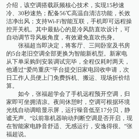
介绍，该空调搭载跃频核心技术，实现15秒速
冷、30秒速热；配备56℃高温自清洁功能，长效
洁净出风；支持Wi-Fi智能互联，手机即可远程操
控开关机。其中最贴心的是冷风防直吹设计，可
自动调节导风板角度，有效避免直吹伤身。
张福超当即决定，将客厅、三间卧室及书房
的5台老旧空调全部更换为智能新机型。新家电
从下单采购到安装调试完毕，全程仅耗时两天，
他通过“爱尚重庆”平台提交旧家电回收申请，次
日工作人员便上门免费拆机、搬运、现场折价结
算。
如今，张福超学会了手机远程预开空调，归
家即可坐拥清凉。夜间休憩时，空调可根据环境
光线自动调暗显示屏，运行噪音低至17分贝，静
谧无声。“以前靠机器响动判断空调是否开启，现
在智能家电静音舒适、无感运行，安逸得很。”张
福超说。