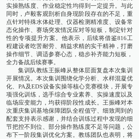
实操熟练度、作业稳定性均得到一定提升。与此
同时，卢毅客观剖析自身现阶段存在的不足，重
点针对特殊水体处理、仪器检测精准度、设备常
态化操作、赛场突发情况应对等短板，制定针对
性的专项提升方案。他表示，后续将借鉴816工
程建设者吃苦耐劳、精益求精的实干精神，打磨
操作细节、调适参赛心态，稳步补齐能力短板，
全力备战后续赛事。
集训队教练王振峰从整体层面复盘本次集训
开展情况。本次集训围绕化学分析、水样混凝优
化、PA及EDS设备实操等核心竞赛模块，开展专
项强化训练，选手综合专业素养、实操速度以及
临场应变能力，均获得阶段性成长。王振峰对本
次重庆集训基地保障团队全程值守、细致周到的
配套支持表示感谢，并结合训练过程中发现的细
节把控不到位、部分操作熟练度不足等问题，公
布下一阶段集训优化方案。教练团队也表明，将