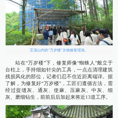
宝顶山内的“万岁楼”文物修复现场。
站在“万岁楼”下，修复师像“蜘蛛人”般立于
台柱上，手持细如针尖的工具，一点点清理建筑
残损风化的部位，记者们忍不住近距离端详。据
了解，为修复好“万岁楼”，工匠们遵循古法，需
经过捉缝灰、通灰、使麻、压麻灰、中灰、细
灰、磨细钻生，前前后后加起来将近13道工序。