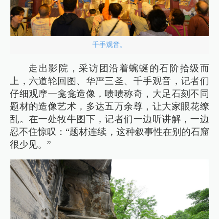
千手观音。
走出影院，采访团沿着蜿蜒的石阶拾级而
上，六道轮回图、华严三圣、千手观音，记者们
仔细观摩一龛龛造像，啧啧称奇，大足石刻不同
题材的造像艺术，多达五万余尊，让大家眼花缭
乱。在一处牧牛图下，记者们一边听讲解，一边
忍不住惊叹：“题材连续，这种叙事性在别的石窟
很少见。”