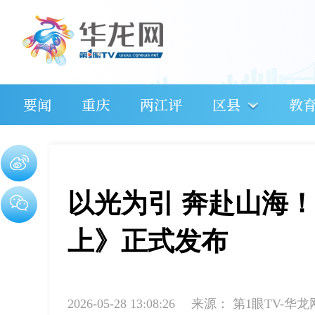
要闻
重庆
两江评
区县
教
以光为引 奔赴山海
上》正式发布
2026-05-28 13:08:26
来源：
第1眼TV-华龙