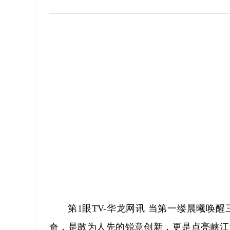
第1眼TV-华龙网讯 当第一缕晨曦
奇，是敢为人先的锐意创新，更是点亮峡江