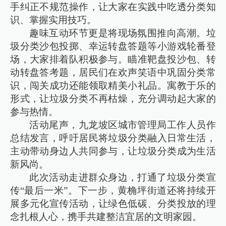
手纠正不规范操作，让大家在实践中吃透分类知
识、掌握实用技巧。
趣味互动环节更是将现场氛围推向高潮。垃
圾分类沙包投掷、幸运转盘答题等小游戏轮番登
场，大家排着队积极参与。瞄准靶盘投沙包、转
动转盘答考题，居民们在欢声笑语中巩固分类常
识，闯关成功还能领取精美小礼品。寓教于乐的
形式，让垃圾分类不再枯燥，充分调动起大家的
参与热情。
活动尾声，九龙坡区城市管理局工作人员作
总结发言，呼吁居民将垃圾分类融入日常生活，
主动带动身边人共同参与，让垃圾分类成为生活
新风尚。
此次活动走进群众身边，打通了垃圾分类宣
传“最后一米”。下一步，黄桷坪街道还将持续开
展多元化宣传活动，让绿色低碳、分类投放的理
念扎根人心，携手共建整洁宜居的文明家园。