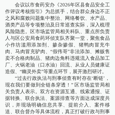
会议以市食药安办《2026年区县食品安全工
作评议考核指引》为总抓手，结合群众身边不正
之风和腐败问题集中整治、网络餐饮、水产品、
酒类产品等专项整治及日常巡查实际，深入梳理
风险隐患。区市场监管局相关科队、重点所负责
人与区公安局食药环侦支队齐聚一堂，聚焦食品
小作坊滥用添加剂、掺杂掺假、猪鸭肉冒充牛
肉、马肉冒充驴肉、“假伟哥”非法添加、摊贩售
卖不合格肉制品、猪肉边角料违规流入食品加工
厂、火锅老油（口水油）回流、从业人员健康证
造假、“幽灵外卖”等重点环节，展开激烈研讨。
“过去行政执法与刑事侦查有时存在‘断链’，
现在我们要做到全链条穿透！” 区市场监管局相
关负责人表示。双方在资源互通、线索通报、证
据转换、联合执法、案源排查等方面达成深度共
识，并现场明确信息共享、提前介入、案件移
送、联合督办等具体流程，真正打破行政与刑事