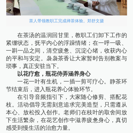
茶人带领教职工完成禅茶体验。郑舒文摄
在茶汤的温润回甘里，教职工们卸下工作的
紧绷状态，抚平内心的浮躁情绪；在一呼一吸、
一斟一品之间，清空疲惫、沉淀心绪，收获内心
的平和与安定。袅袅茶香让大家暂时告别教案与
琐事，真正安驻当下。
以花疗愈，瓶花侍弄涵养身心
一花一叶有生机，一插一剪可疗心。静茶环
节结束后，进入瓶花养心体验环节。
在引导音频指引下，大家随心修剪、搭配花
枝。活动倡导无需刻意追求完美造型，只需遵从
本心、放松投入创作。老师们在枝叶的取舍间放
下生活繁杂，在花艺创作中滋养疲惫身心，真切
感受到慢生活的治愈力量。