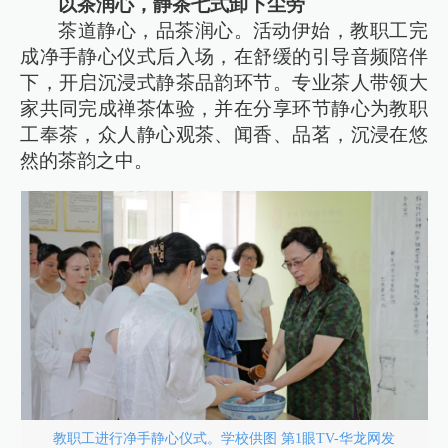
以茶润心，静茶七式卸下尘劳
茶道静心，品茶润心。活动伊始，教职工完
成净手静心仪式后入场，在舒缓的引导音频陪伴
下，开启沉浸式静茶品韵环节。专业茶人带领大
家共同完成禅茶体验，并在分享环节静心为教职
工奉茶，众人静心观茶、闻香、品茗，沉浸在悠
然的茶韵之中。
教职工进行净手静心仪式。学校供图 第1眼TV-华龙网发