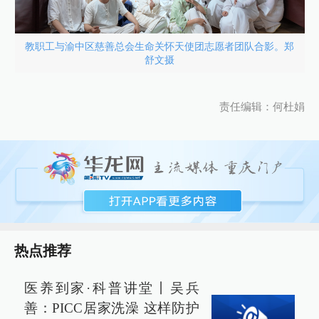
教职工与渝中区慈善总会生命关怀天使团志愿者团队合影。郑
舒文摄
责任编辑：何杜娟
热点推荐
医养到家·科普讲堂丨吴兵
善：PICC居家洗澡 这样防护