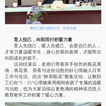
教职工进行感悟分享。郑舒文摄
育人悦己，向阳而行积蓄力量
育人先悦己，暖人先暖己。会爱自己的人，
才有力量温暖学生；身心舒展的老师，才能带出
向阳成长的孩子。
活动结束后，老师们带着亲手创作的瓶花离
场，将花香、茶香与这份治愈的好心情融入日常
工作与生活。此次“静茶瓶花”雅集活动，让教职
工们在“5・25”心理健康周期间收获了专属的温暖
与治愈，也为大家后续以更饱满的精神状态投入
教育教学工作积蓄了暖心力量。