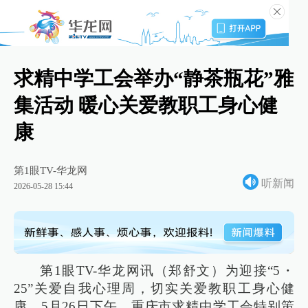
求精中学工会举办“静茶瓶花”雅
集活动 暖心关爱教职工身心健
康
第1眼TV-华龙网
听新闻
2026-05-28 15:44
第1眼TV-华龙网讯（郑舒文）为迎接“5・
25”关爱自我心理周，切实关爱教职工身心健
康，5月26日下午，重庆市求精中学工会特别策