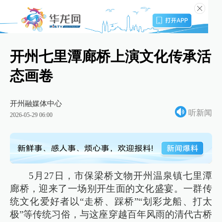
开州七里潭廊桥上演文化传承活
态画卷
开州融媒体中心
听新闻
2026-05-29 06:00
5月27日，市保梁桥文物开州温泉镇七里潭
廊桥，迎来了一场别开生面的文化盛宴。一群传
统文化爱好者以“走桥、踩桥”“划彩龙船、打太
极”等传统习俗，与这座穿越百年风雨的清代古桥