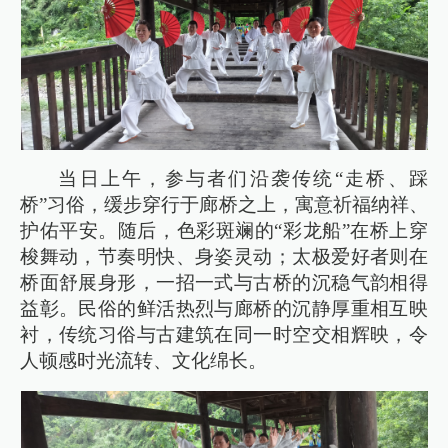
当日上午，参与者们沿袭传统“走桥、踩
桥”习俗，缓步穿行于廊桥之上，寓意祈福纳祥、
护佑平安。随后，色彩斑斓的“彩龙船”在桥上穿
梭舞动，节奏明快、身姿灵动；太极爱好者则在
桥面舒展身形，一招一式与古桥的沉稳气韵相得
益彰。民俗的鲜活热烈与廊桥的沉静厚重相互映
衬，传统习俗与古建筑在同一时空交相辉映，令
人顿感时光流转、文化绵长。