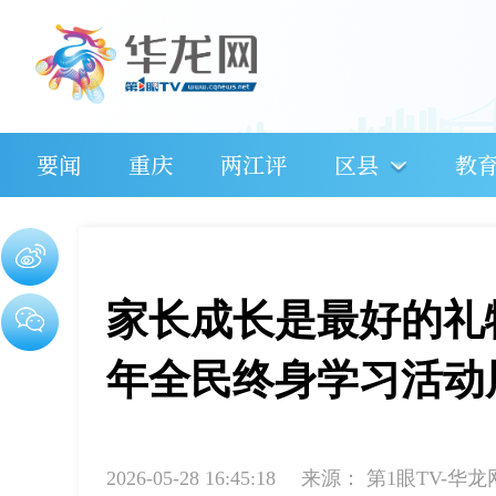
要闻
重庆
两江评
区县
教
家长成长是最好的礼物
年全民终身学习活动
2026-05-28 16:45:18
来源：
第1眼TV-华龙