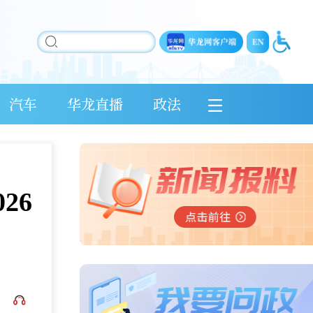
汽车
华龙直播
政法
26