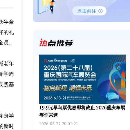
26年全
好的礼
全员、
城老年
督学周
实践基
19.9元早鸟票优惠即将截止 2026重庆车展
等你来逛
终身学
2026-05-27 20:01:21
的新时