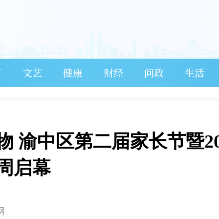
育
文艺
健康
财经
问政
生活
 渝中区第二届家长节暨20
周启幕
网