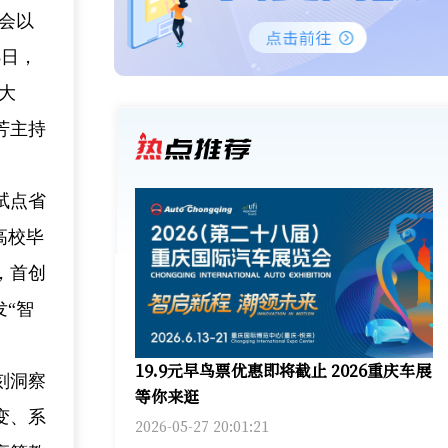
全会以
8日，
大
芳主持
试点省
高校毕
，首创
发“智
19.9元早鸟票优惠即将截止 2026重庆车展
刻洞察
等你来逛
变、系
2026-05-27 20:01:21