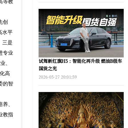
高等教
先创
高水平
。三是
进专业
试驾新红旗H5：智能化再升级 燃油B级车
专业、
国货之光
优化高
2026-05-27 20:01:59
委的智
培养、
业教指