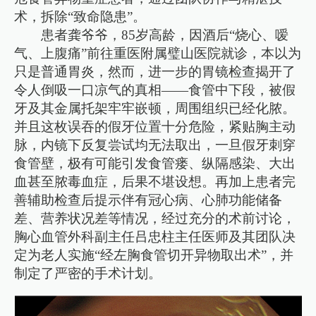
术，拆除“致命隐患”。
患者龚爷爷，85岁高龄，因酒后“烧心、嗳
气、上腹痛”前往重医附属璧山医院就诊，本以为
只是普通胃炎，然而，进一步的胃镜检查揭开了
令人倒吸一口凉气的真相——食管中下段，被假
牙及其金属托架牢牢嵌顿，周围组织已经化脓。
并且这枚误吞的假牙位置十分危险，紧贴胸主动
脉，内镜下反复尝试均无法取出，一旦假牙刺穿
食管壁，极有可能引发食管瘘、纵隔感染、大出
血甚至脓毒血症，后果不堪设想。再加上患者完
善辅助检查后提示伴有冠心病、心肺功能储备
差、营养状况差等情况，经过充分的术前讨论，
胸心血管外科副主任吕忠柱主任医师及其团队决
定为老人实施“经左胸食管切开异物取出术”，并
制定了严密的手术计划。