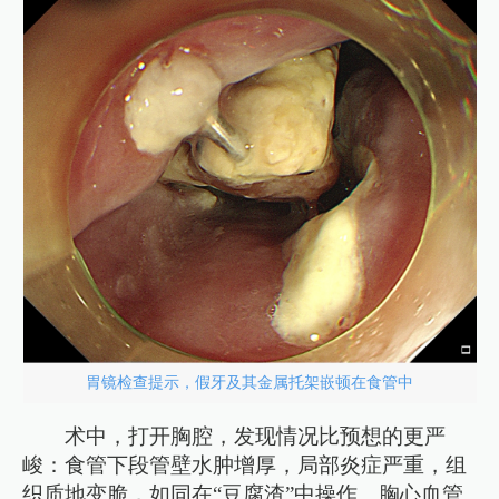
胃镜检查提示，假牙及其金属托架嵌顿在食管中
术中，打开胸腔，发现情况比预想的更严
峻：食管下段管壁水肿增厚，局部炎症严重，组
织质地变脆，如同在“豆腐渣”中操作。胸心血管