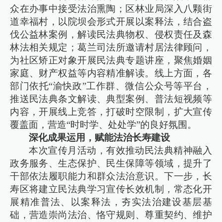
众在办事中接受法治熏陶；区林业局深入八颗街
道幸福村，以院坝会形式开展以案释法，结合盗
伐公益林案例，解读民法典物权、侵权责任及森
林法相关规定；葛兰司法所邀请村居法律顾问，
为社区矫正对象开展民法典专题讲座，聚焦婚姻
家庭、财产权益等内容精准解读。线上方面，各
部门依托“渝快政”工作群、微信公众号等平台，
推送民法典条文解读、典型案例、普法短视频等
内容，开展线上竞答，打破时空限制，扩大宣传
覆盖面，营造“时时学、处处学”的良好氛围。
深化成果运用，赋能法治长寿建设
本次宣传月活动，有效推动民法典精神融入
政务服务、生态保护、民生保障等领域，提升了
干部依法履职能力和群众法治意识。下一步，长
寿区将建立民法典学习宣传长效机制，常态化开
展精准普法、以案释法，夯实法治建设基层基
础，营造崇尚法治、恪守规则、尊重契约、维护