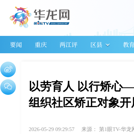
要闻
重庆
两江评
区县
教
以劳育人 以行矫心
组织社区矫正对象开
2026-05-29 09:29:57
来源：
第1眼TV-华龙