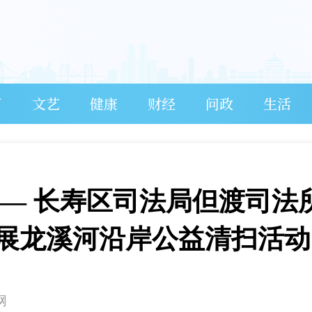
育
文艺
健康
财经
问政
生活
—— 长寿区司法局但渡司法
展龙溪河沿岸公益清扫活动
网