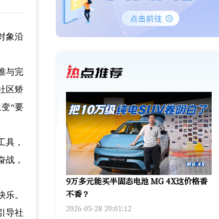
对象沿
准与完
社区矫
变“要
工具，
奋战，
9万多元能买半固态电池 MG 4X这价格香
不香？
快乐。
2026-05-28 20:01:12
引导社