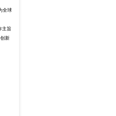
。
为全球
作主旨
的创新