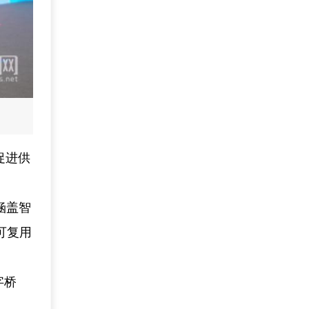
促进供
涵盖智
可复用
字桥