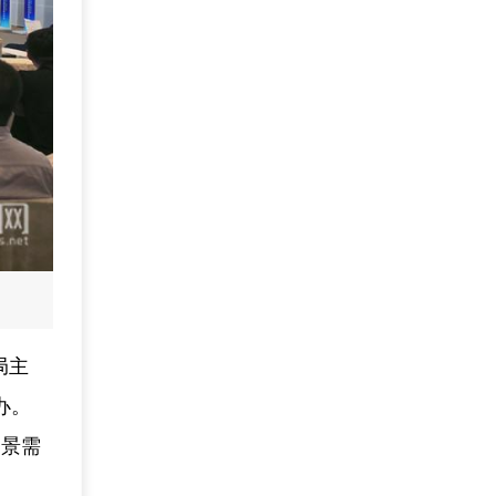
局主
办。
场景需