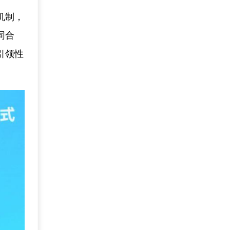
机制，
同合
引领性