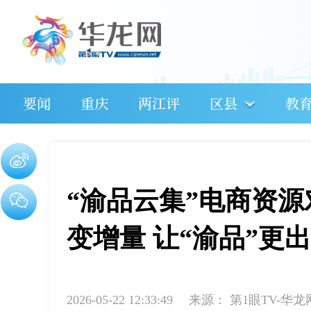
要闻
重庆
两江评
区县
教
“渝品云集”电商资源
变增量 让“渝品”更
2026-05-22 12:33:49
来源：
第1眼TV-华龙