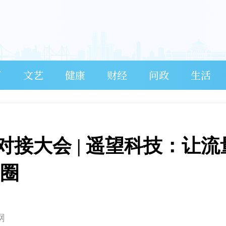
育
文艺
健康
财经
问政
生活
对接大会 | 遥望科技：让流
出圈
网