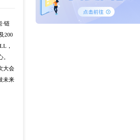
·链
200
LL，
心。
次大会
技未来