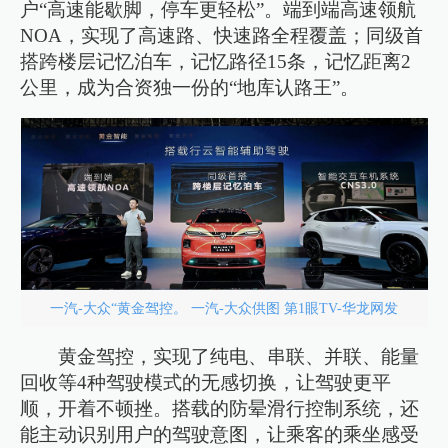
户“高速能歇脚，停车更轻松”。端到端高速领航
NOA，实现了高速路、快速路全程覆盖；同级首
搭跨楼层记忆泊车，记忆路径15条，记忆距离2
公里，成为合资独一份的“地库认路王”。
一汽-大众“黄金驾控。 一汽-大众供图 第1眼TV-华龙网发
黄金驾控，实现了纯电、串联、并联、能量
回收等4种驾驶模式的无感切换，让驾驶更平
顺，开着不顿挫。搭载的防晕滑行控制系统，还
能主动识别用户的驾驶意图，让乘客的乘坐感受