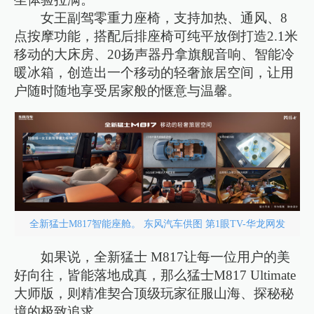
女王副驾零重力座椅，支持加热、通风、8
点按摩功能，搭配后排座椅可纯平放倒打造2.1米
移动的大床房、20扬声器丹拿旗舰音响、智能冷
暖冰箱，创造出一个移动的轻奢旅居空间，让用
户随时随地享受居家般的惬意与温馨。
全新猛士M817智能座舱。 东风汽车供图 第1眼TV-华龙网发
如果说，全新猛士 M817让每一位用户的美
好向往，皆能落地成真，那么猛士M817 Ultimate
大师版，则精准契合顶级玩家征服山海、探秘秘
境的极致追求。