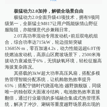
极猛动力2.0加持，解锁全场景自由
极猛动力2.0全面升级43项技术，拥有9项同
级第一，全新猛士M817让用户既能纵情山野征
服险阻，亦能惬意代步兼顾日常。
2.0T高功率混动专用发动机+前后双电机组
合，综合功率达715kW，轮边扭矩突破
13685N·m，零百加速4.2s，动力性能远超6.0T传
统燃油发动机，高原山区爬坡场景下，2500米海
拔动力衰减低于6%，无惧缺氧环境，轻松征服高
海拔复杂路况。
其搭载的3kW超大功率高压风扇，搭配多模
热管理智能分配系统，让机舱散热效率提升
65%；搭配宁德时代骁遥电池·越野旗舰版，同级
唯一的独创双大面液冷结构，电池散热效率直接
翻倍，通过行业最强的多域融合集成式热管理系
统，解决了冲沙、涮锅等重度越野场景易出现的