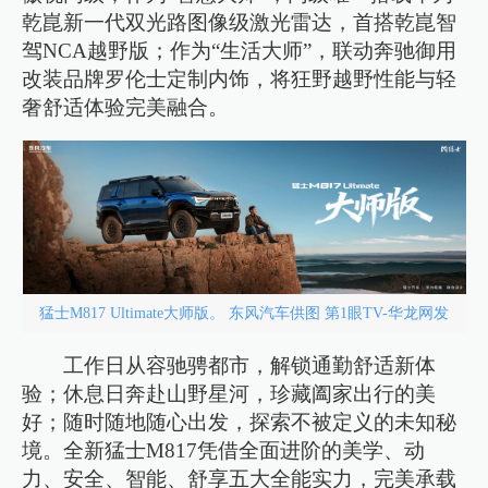
乾崑新一代双光路图像级激光雷达，首搭乾崑智
驾NCA越野版；作为“生活大师”，联动奔驰御用
改装品牌罗伦士定制内饰，将狂野越野性能与轻
奢舒适体验完美融合。
猛士M817 Ultimate大师版。 东风汽车供图 第1眼TV-华龙网发
工作日从容驰骋都市，解锁通勤舒适新体
验；休息日奔赴山野星河，珍藏阖家出行的美
好；随时随地随心出发，探索不被定义的未知秘
境。全新猛士M817凭借全面进阶的美学、动
力、安全、智能、舒享五大全能实力，完美承载