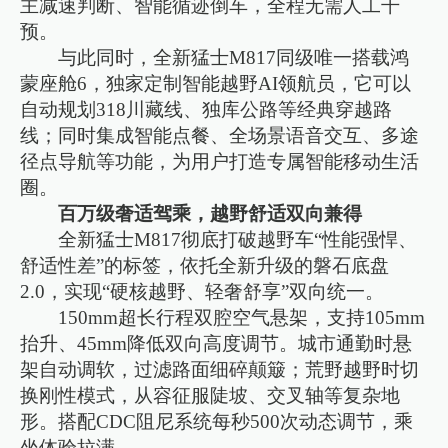
主减速判断、智能循迹倒车，全程无需人工干
预。
与此同时，全新猛士M817同级唯一搭载鸿
蒙座舱6，独家定制智能越野AI领航员，它可以
自动规划318川藏线、独库公路等经典穿越路
线；同时集成智能点餐、全场景语音交互、多途
径点导航等功能，为用户打造专属智能移动生活
圈。
百万级奢适驾乘，越野舒适双向兼得
全新猛士M817彻底打破越野车“性能强悍、
舒适性差”的标签，依托全新升级的磐石底盘
2.0，实现“硬核越野、轻奢舒享”双向统一。
150mm超长行程双腔空气悬架，支持105mm
抬升、45mm降低双向高度调节。城市通勤时悬
架自动调软，过滤路面细碎颠簸；荒野越野时切
换刚性模式，从容征服陡坡、交叉轴等复杂地
形。搭配CDC阻尼系统每秒500次动态调节，乘
坐体验拉满。