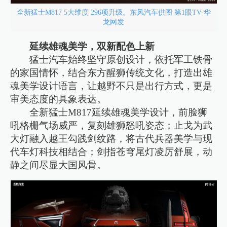
全新猛士M817 5大维度 296项升级。东风汽车供图 第1眼TV-华
龙网发
延续雄魂美学，双新配色上新
猛士汽车始终坚守原创设计，依托军工铁骨
的家国情怀，结合东方醒狮传统文化，打造出雄
魂美学设计语言，让越野不只是出行方式，更是
审美态度的具象表达。
全新猛士M817延续雄魂美学设计，前脸狮
吼格栅气场威严，复刻雄狮怒吼姿态；止戈为武
大灯融入越王勾践剑纹路，将古代兵器美学与现
代车灯科技相结合；剑指苍穹尾灯凌厉舒展，动
静之间尽显大国风骨。