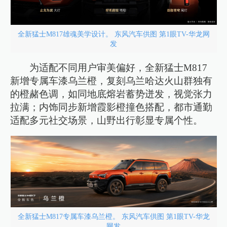
全新猛士M817雄魂美学设计。 东风汽车供图 第1眼TV-华龙网
发
为适配不同用户审美偏好，全新猛士M817
新增专属车漆乌兰橙，复刻乌兰哈达火山群独有
的橙赭色调，如同地底熔岩蓄势迸发，视觉张力
拉满；内饰同步新增霞影橙撞色搭配，都市通勤
适配多元社交场景，山野出行彰显专属个性。
全新猛士M817专属车漆乌兰橙。 东风汽车供图 第1眼TV-华龙
网发