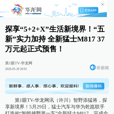
探享“5+2+X”生活新境界！“五
新”实力加持 全新猛士M817 37
万元起正式预售！
第1眼TV-华龙网
听新闻
2026-05-29 20:01
第1眼TV-华龙网讯（许川）智野添猛将，探
享新境界！5月29日，猛士汽车与华为乾崑联手
打造的“智能越野第一车”全新猛士M817，完成全