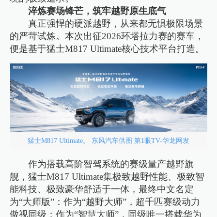
淬炼赛场锋芒，筑牢越野原生底气
真正强悍的硬派越野，从来都无惧极限场景
的严苛试炼。本次出征2026环塔拉力赛的赛车，
便是基于猛士M817 Ultimate核心技术平台打造。
猛士M817 Ultimate。 东风汽车供图 第1眼TV-华龙网发
作为搭载高阶智驾系统的赛级量产越野旗
舰，猛士M817 Ultimate集极致越野性能、极致智
能科技、极致豪华舒适于一体，最终中文名定
为“大师版”：作为“越野大师”，超千匹赛级动力
傲视同级；作为“智慧大师”，同级唯一搭载华为