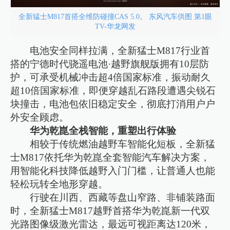
全新猛士M817首搭全维防碰撞CAS 5.0。 东风汽车供图 第1眼
TV-华龙网发
电池安全同样拉满，全新猛士M817行业首
搭的宁德时代骁遥电池·越野旗舰版拥有10层防
护，可承受机械冲击超4倍国家标准，振动耐久
超10倍国家标准，即便穿越乱石路段遭遇尖锐石
块撞击，电池包依旧稳定安全，彻底打消用户户
外安全顾虑。
华为乾崑全栈智能，重塑出行体验
相较于传统燃油越野车智能化短板，全新猛
士M817依托华为乾崑全套智能汽车解决方案，
用智能化科技降低越野入门门槛，让普通人也能
轻松玩转全地形穿越。
行驶在川西、西藏等盘山窄路、非铺装路面
时，全新猛士M817越野首搭华为乾崑新一代双
光路图像级激光雷达，最远可视距离达120米，