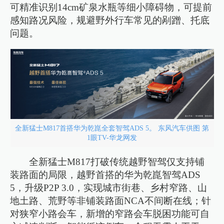
可精准识别14cm矿泉水瓶等细小障碍物，可提前
感知路况风险，规避野外行车常见的剐蹭、托底
问题。
全新猛士M817首搭华为乾崑全套智驾ADS 5。 东风汽车供图 第
1眼TV-华龙网发
全新猛士M817打破传统越野智驾仅支持铺
装路面的局限，越野首搭的华为乾崑智驾ADS
5，升级P2P 3.0，实现城市街巷、乡村窄路、山
地土路、荒野等非铺装路面NCA不间断在线；针
对狭窄小路会车，新增的窄路会车脱困功能可自