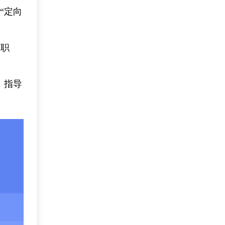
“定向
用职
，指导