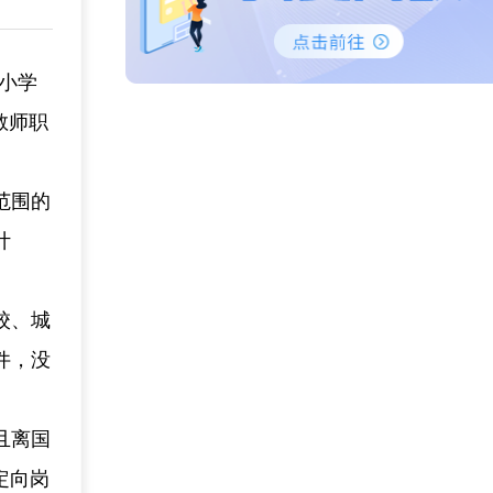
中小学
教师职
范围的
计
校、城
件，没
且离国
定向岗